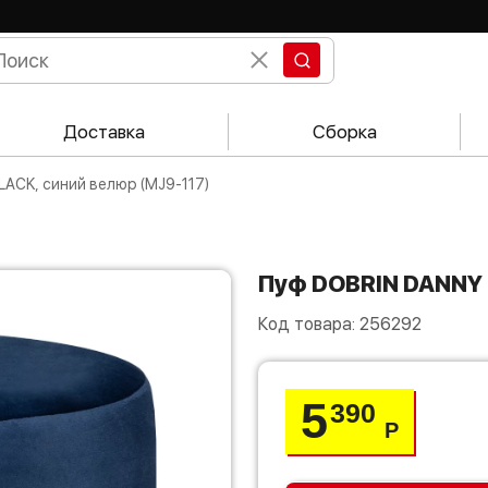
Доставка
Сборка
LACK, синий велюр (MJ9-117)
Пуф DOBRIN DANNY
Код товара:
256292
5
390
Р