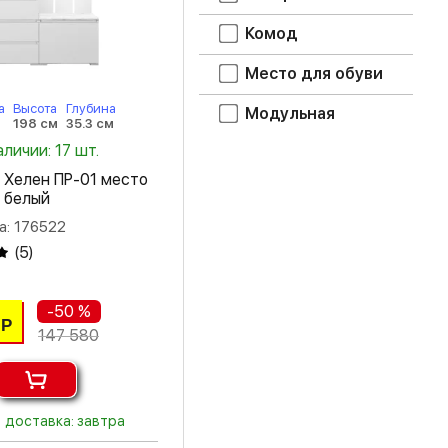
мрамор лайт
Комод
ясень светлый
Место для обуви
ясень темный
а
Высота
Глубина
Модульная
м
198 см
35.3 см
ясень шимо
аличии: 17 шт.
светлый
 Хелен ПР-01 место
ясень шимо
 белый
темный
а: 176522
(
5
)
-50 %
Р
147 580
доставка: завтра