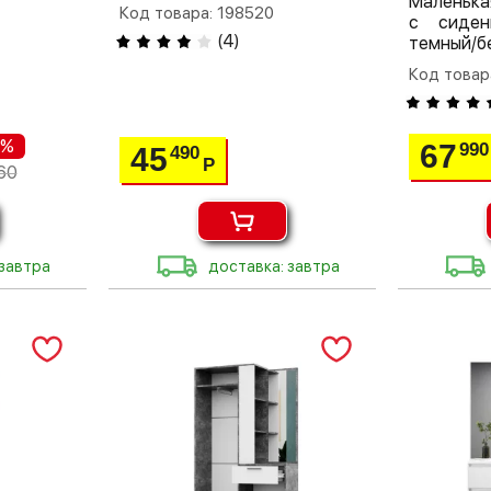
Маленька
Код товара: 198520
с сиден
(
4
)
темный/б
Код товар
 %
67
990
45
490
Р
60
 завтра
доставка: завтра