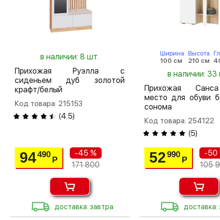
Ширина
Высота
Г
в наличии: 8 шт.
100 см
210 см
4
Прихожая Руэлла с
в наличии: 33 
сиденьем дуб золотой
Прихожая Санс
крафт/белый
место для обуви б
Код товара: 215153
сонома
(
4.5
)
Код товара: 254122
(
5
)
-45 %
-50
94
52
490
990
Р
Р
171 800
105 
доставка: завтра
доставка: