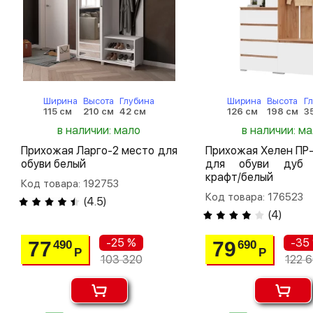
Ширина
Высота
Глубина
Ширина
Высота
Г
115 см
210 см
42 см
126 см
198 см
3
в наличии: мало
в наличии: м
Прихожая Ларго-2 место для
Прихожая Хелен ПР
обуви белый
для обуви дуб 
крафт/белый
Код товара: 192753
Код товара: 176523
(
4.5
)
(
4
)
-25 %
-35
77
79
490
690
Р
Р
103 320
122 