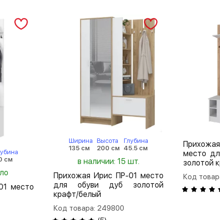
Ширина
Высота
Глубина
Прихож
135 см
200 см
45.5 см
лубина
место дл
0 см
в наличии: 15 шт.
золотой 
ало
Прихожая Ирис ПР-01 место
Код товар
для обуви дуб золотой
01 место
крафт/белый
Код товара: 249800