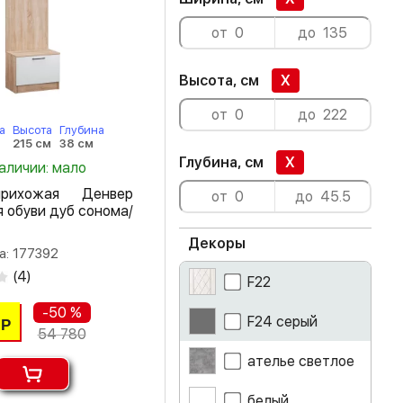
Высота, см
X
а
Высота
Глубина
215 см
38 см
Глубина, см
X
наличии: мало
рихожая Денвер
 обуви дуб сонома/
Декоры
а: 177392
(
4
)
F22
-50 %
F24 серый
Р
54 780
ателье светлое
белый