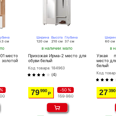
лубина
Ширина
Высота
Глубина
Ширин
5.3 см
120 см
210 см
37 см
60 см
ало
в наличии: мало
в 
-01 место
Прихожая Ирма-2 место для
Узкая п
золотой
обуви белый
место для
белый
Код товара: 184963
Код товар
(
4
)
 %
-50 %
79
27
990
390
Р
600
159 980