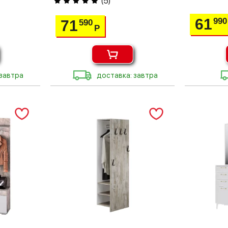
(
5
)
61
990
71
590
Р
 завтра
доставка: завтра