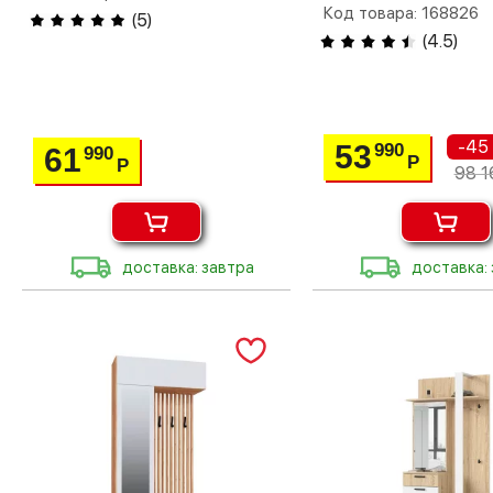
Код товара: 168826
(
5
)
(
4.5
)
-45
53
990
61
990
Р
Р
98 1
доставка: завтра
доставка: