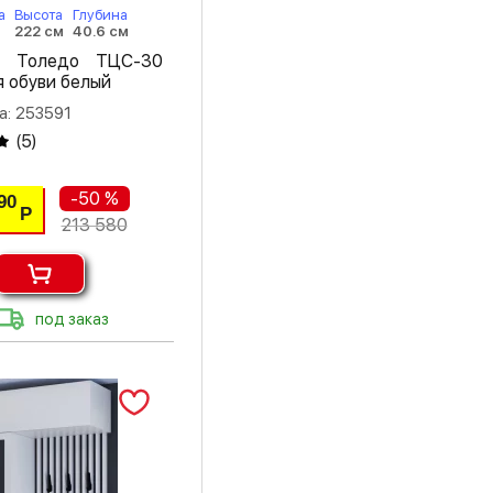
а
Высота
Глубина
222 см
40.6 см
я Толедо ТЦС-30
 обуви белый
а: 253591
(
5
)
-50 %
90
Р
213 580
под заказ