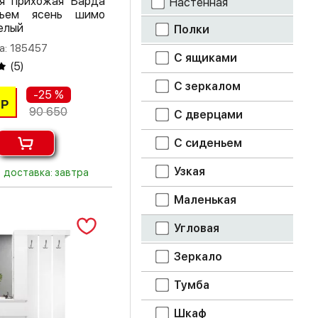
я прихожая Варда
Настенная
ьем ясень шимо
елый
дуб крафт серый
Полки
а: 185457
дуб крафт
С ящиками
(
5
)
табачный
С зеркалом
-25 %
дуб молочный
Р
90 650
С дверцами
дуб сонома
С сиденьем
дуб юкон
Узкая
доставка: завтра
кашемир
Маленькая
лоредо
Угловая
метрополитан
Зеркало
грей
Тумба
мрамор дарк
Шкаф