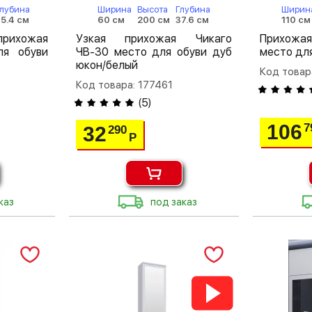
лубина
Ширина
Высота
Глубина
Ширин
5.4 см
60 см
200 см
37.6 см
110 см
ихожая
Узкая прихожая Чикаго
Прихожа
ля обуви
ЧВ-30 место для обуви дуб
место для
юкон/белый
Код товар
Код товара: 177461
(
5
)
106
7
32
290
Р
каз
под заказ