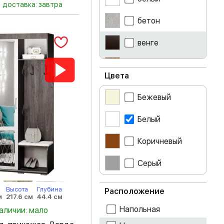
доставка: завтра
бетон
венге
гикори рокфорд
Цвета
графит
Бежевый
дуб атланта
Белый
дуб белфорт
Коричневый
дуб делано
Серый
дуб золотой
крафт
Высота
Глубина
Расположение
м
217.6 см
44.4 см
дуб каньон
Напольная
наличии: мало
дуб крафт белый