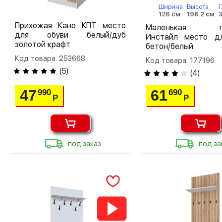
Ширина
Высота
Г
126 см
196.2 см
3
Прихожая Кано КПТ место
Маленькая пр
для обуви белый/дуб
Инстайл место д
золотой крафт
бетон/белый
Код товара: 253668
Код товара: 177196
(
5
)
(
4
)
47
61
990
690
Р
Р
под заказ
под за