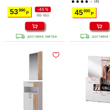
(
4
)
-45 %
53
990
45
890
Р
Р
98 160
доставка: завтра
доставка: