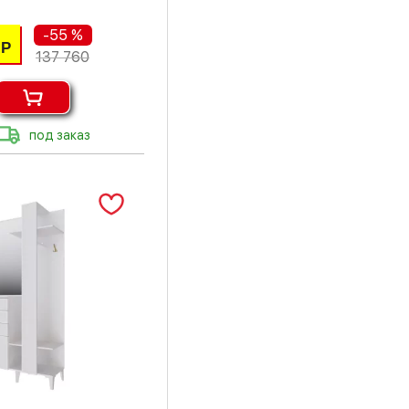
-55 %
Р
137 760
под заказ