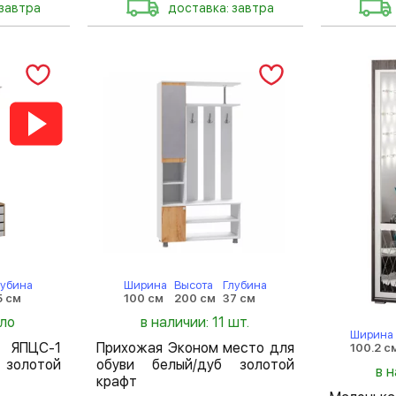
 завтра
доставка: завтра
лубина
Ширина
Высота
Глубина
5 см
100 см
200 см
37 см
ало
в наличии: 11 шт.
Ширина
 ЯПЦС-1
Прихожая Эконом место для
100.2 с
золотой
обуви белый/дуб золотой
в 
крафт