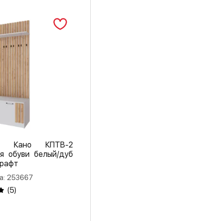
ая Кано КПТВ-2
я обуви белый/дуб
крафт
а: 253667
(
5
)