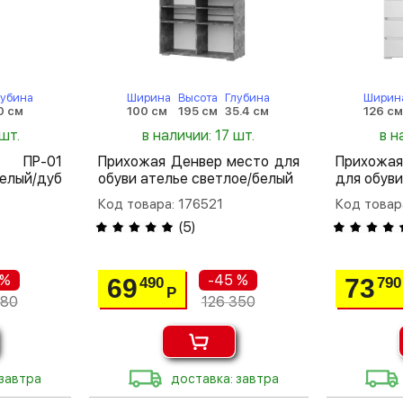
лубина
Ширина
Высота
Глубина
Ширин
0 см
100 см
195 см
35.4 см
126 с
шт.
в наличии: 17 шт.
в н
а ПР-01
Прихожая Денвер место для
Прихожая
елый/дуб
обуви ателье светлое/белый
для обуви
Код товара: 176521
Код товар
(
5
)
 %
-45 %
69
73
490
790
Р
980
126 350
 завтра
доставка: завтра