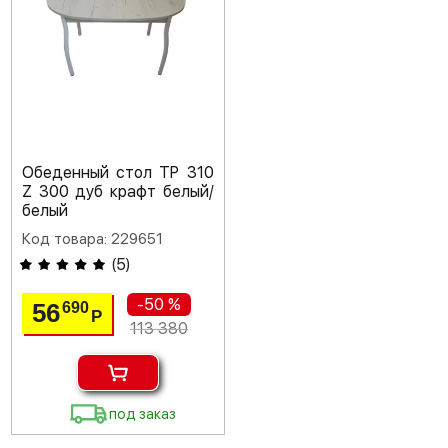
Обеденный стол TP 310
Z 300 дуб крафт белый/
белый
Код товара: 229651
(
5
)
-50 %
56
690
Р
113 380
под заказ