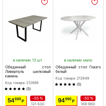
в наличии: 13 шт.
в наличии: мало
Обеденный стол
Обеденный стол Глазго
Ливерпуль шелковый
белый
камень
Код товара: 212649
Код товара: 212689
(
5
)
(
5
)
-55 %
-50 %
54
94
690
990
Р
Р
121 530
189 980