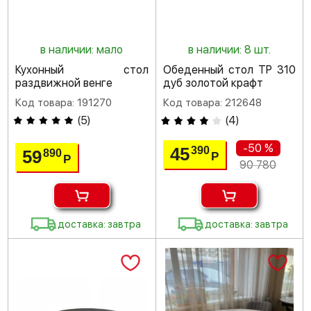
в наличии: мало
в наличии: 8 шт.
Кухонный стол
Обеденный стол ТР 310
раздвижной венге
дуб золотой крафт
Код товара: 191270
Код товара: 212648
(
5
)
(
4
)
-50 %
45
390
59
890
Р
Р
90 780
доставка: завтра
доставка: завтра