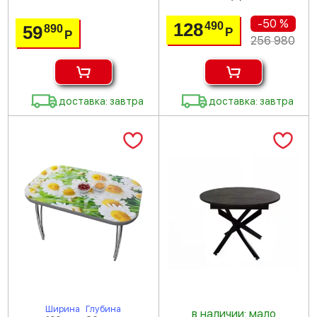
-50 %
128
490
59
890
Р
Р
256 980
доставка: завтра
доставка: завтра
Ширина
Глубина
в наличии: мало