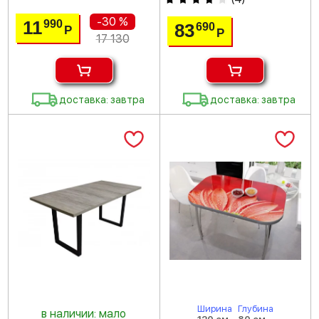
-30 %
11
990
83
690
Р
Р
17 130
доставка: завтра
доставка: завтра
Ширина
Глубина
в наличии: мало