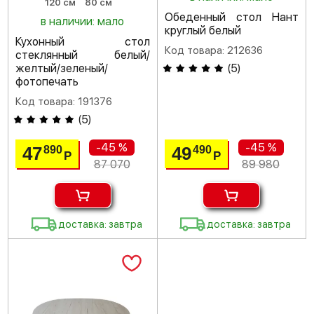
120 см
80 см
Обеденный стол Нант
в наличии: мало
круглый белый
Кухонный стол
Код товара: 212636
стеклянный белый/
желтый/зеленый/
(
5
)
фотопечать
Код товара: 191376
(
5
)
-45 %
-45 %
47
49
890
490
Р
Р
87 070
89 980
доставка: завтра
доставка: завтра