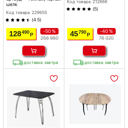
Код товара: 212666
шелк
(
5
)
Код товара: 229655
(
4.5
)
-50 %
-40 %
128
45
490
790
Р
Р
256 980
76 320
доставка: завтра
доставка: завтра