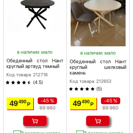
в наличии: мало
в наличии: мало
Обеденный стол Нант
Обеденный стол Нант
круглый артвуд темный
круглый шелковый
камень
Код товара: 212716
Код товара: 212653
(
4.5
)
(
5
)
-45 %
-45 %
49
49
490
490
Р
Р
89 980
89 980