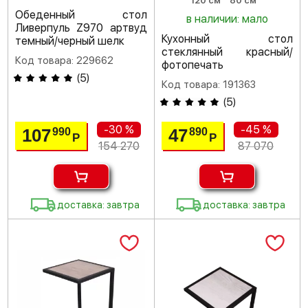
120 см
80 см
Обеденный стол
в наличии: мало
Ливерпуль Z970 артвуд
Кухонный стол
темный/черный шелк
стеклянный красный/
Код товара: 229662
фотопечать
(
5
)
Код товара: 191363
(
5
)
-30 %
-45 %
107
47
990
890
Р
Р
154 270
87 070
доставка: завтра
доставка: завтра