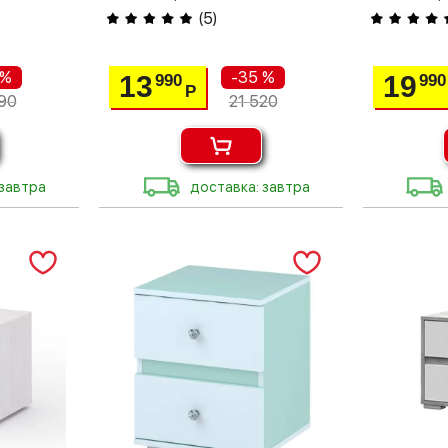
(
5
)
 %
-35 %
13
19
990
990
Р
90
21 520
 завтра
доставка: завтра