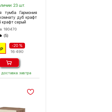
цемент
аличии: 23 шт.
я тумба Гармония
черный
 комнату дуб крафт
б крафт серый
шампань
а: 180470
шарлиз кашемир
(
5
)
ясень светлый
-20 %
Р
16 490
ясень темный
ясень шимо
светлый
доставка: завтра
ясень шимо
темный