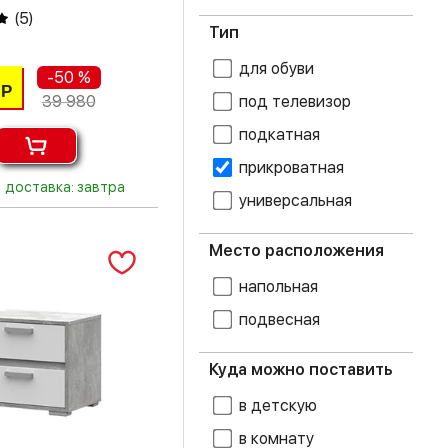
бетон
Серый
(
5
)
Тип
бриз
Синий
для обуви
-50 %
Р
венге
Чёрный
39 980
под телевизор
подкатная
гикори рокфорд
прикроватная
Гранит лофт
доставка: завтра
универсальная
графит
Место расположения
дуб белфорт
напольная
дуб бомонд
какао
подвесная
дуб вотан
Куда можно поставить
дуб делано
в детскую
дуб золотой
в комнату