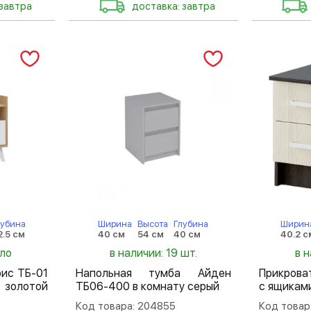
 завтра
доставка: завтра
лубина
Ширина
Высота
Глубина
Ширин
2.5 см
40 см
54 см
40 см
40.2 с
ало
в наличии: 19 шт.
в 
рис ТБ-01
Напольная тумба Айден
Прикрова
золотой
ТБ06-400 в комнату серый
с ящикам
Код товара: 204855
Код товар