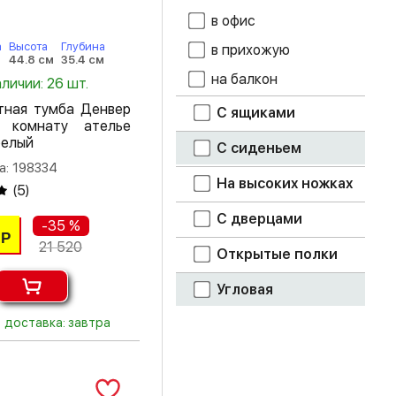
крафт
в офис
дуб канадский
а
Высота
Глубина
в прихожую
44.8 см
35.4 см
дуб каньон
на балкон
аличии: 26 шт.
дуб крафт белый
тная тумба Денвер
С ящиками
 комнату ателье
белый
дуб крафт серый
С сиденьем
а: 198334
дуб крафт
На высоких ножках
(
5
)
табачный
С дверцами
-35 %
дуб молочный
Р
21 520
Открытые полки
дуб смоки
Угловая
дуб сонома
доставка: завтра
дуб шале
мореный
дуб шале