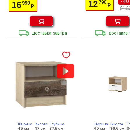
-40
12
790
16
990
Р
Р
21 3
доставка: завтра
доставка:
Ширина
Высота
Глубина
Ширина
Высота
Г
45 см
47 см
37.5 см
40 см
36.5 см
3