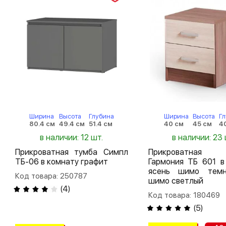
Ширина
Высота
Глубина
Ширина
Высота
Г
80.4 см
49.4 см
51.4 см
40 см
45 см
4
в наличии: 12 шт.
в наличии: 23 
Прикроватная тумба Симпл
Прикроватная
ТБ-06 в комнату графит
Гармония ТБ 601 в
ясень шимо темн
Код товара: 250787
шимо светлый
(
4
)
Код товара: 180469
(
5
)