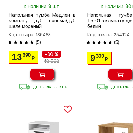
в наличии: 8 шт.
в наличии: 30 
Напольная тумба Мадлен в
Напольная тумб
комнату дуб сонома/дуб
ТБ-01 в комнату ду
шале мореный
белый
Код товара: 185483
Код товара: 254124
(
5
)
(
5
)
-30 %
13
690
9
390
Р
Р
19 560
доставка: завтра
доставка: