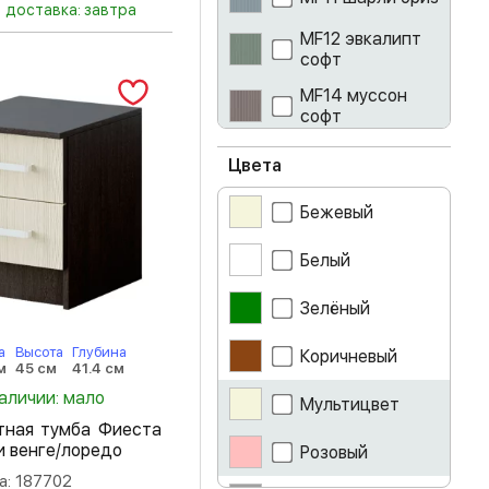
доставка: завтра
MF12 эвкалипт
софт
MF14 муссон
софт
айриш
Цвета
ателье светлое
Бежевый
бежевый
Белый
белый
Зелёный
белый глянец
а
Высота
Глубина
Коричневый
м
45 см
41.4 см
наличии: мало
белый лак
Мультицвет
тная тумба Фиеста
белый снег
и венге/лоредо
Розовый
а: 187702