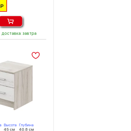
мрамор дарк
Р
орех донской
Палермо
доставка: завтра
патина серебро
пудра
сантьяго софт
светло-серый
серый
серый камень
терракота
фотопечать
а
Высота
Глубина
45 см
40.8 см