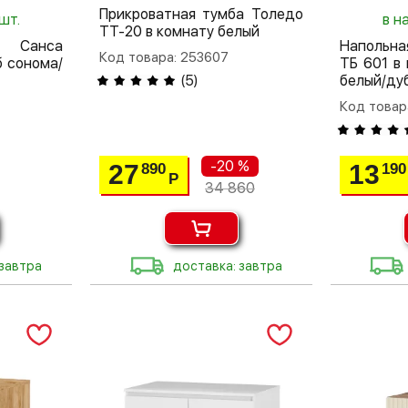
Прикроватная тумба Толедо
шт.
в н
ТТ-20 в комнату белый
а Санса
Напольна
Код товара: 253607
б сонома/
ТБ 601 в
(
5
)
белый/ду
Код товар
-20 %
27
13
890
190
Р
34 860
 завтра
доставка: завтра