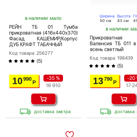
Ширина
Высота
Г
в наличии: мало
50 см
43 см
4
РЕЙН ТБ 01 Тумба
в наличии: м
прикроватная (416х440х370)
Прикроватная
Фасад КАШЕМИР/Корпус
Валенсия ТБ 011 в
ДУБ КРАФТ ТАБАЧНЫЙ
ясень светлый
Код товара: 256277
Код товара: 198439
(
5
)
(
5
)
-35 %
-20
10
13
990
790
Р
Р
16 910
17 2
доставка: завтра
доставка: