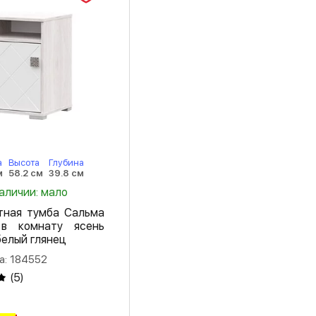
серебро
дуб юкон
камень серый
карбон вулкан
карбон фарфор
кашемир
а
Высота
Глубина
м
58.2 см
39.8 см
кенди
наличии: мало
тная тумба Сальма
лоредо
в комнату ясень
белый глянец
Мальта
а: 184552
мальта грей
(
5
)
метрополитан
грей