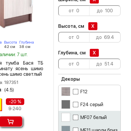
Высота, см
X
а
Высота
Глубина
42 см
38 см
Глубина, см
X
аличии: 7 шт.
ая тумба Бася ТБ
мнату ясень шимо
сень шимо светлый
Декоры
а: 187351
(
4.5
)
F12
-20 %
F24 серый
9 240
MF07 белый
MF11 шарли бриз