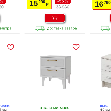
 %
-55 %
15
290
16
790
Р
20
33 980
 завтра
доставка: завтра
лубина
Ширин
в наличии: мало
4 см
40 см