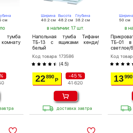
лубина
Ширина
Высота
Глубина
Ширин
5 см
40.2 см
48.2 см
38.2 см
50 см
ало
в наличии: 17 шт.
в н
 тумба
Напольная тумба Тифани
Прикрова
 комнату
ТБ-13 с ящиками кенди/
ТБ-01 в
белый
светлое/
Код товара: 173586
Код товар
(
4.5
)
 %
-45 %
22
13
890
990
Р
40
41 620
 завтра
доставка: завтра