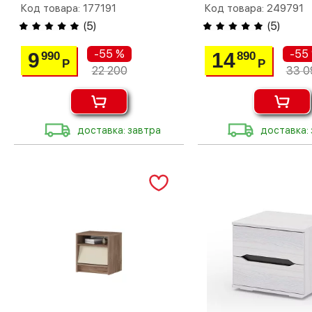
Код товара: 177191
Код товара: 249791
(
5
)
(
5
)
-55 %
-55
9
14
990
890
Р
Р
22 200
33 0
доставка: завтра
доставка: