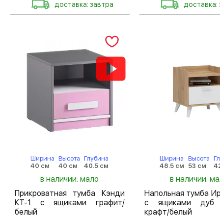
доставка: завтра
доставка:
Ширина
Высота
Глубина
Ширина
Высота
Г
40 см
40 см
40.5 см
48.5 см
53 см
4
в наличии: мало
в наличии: м
Прикроватная тумба Кэнди
Напольная тумба И
КТ-1 с ящиками графит/
с ящиками дуб 
белый
крафт/белый