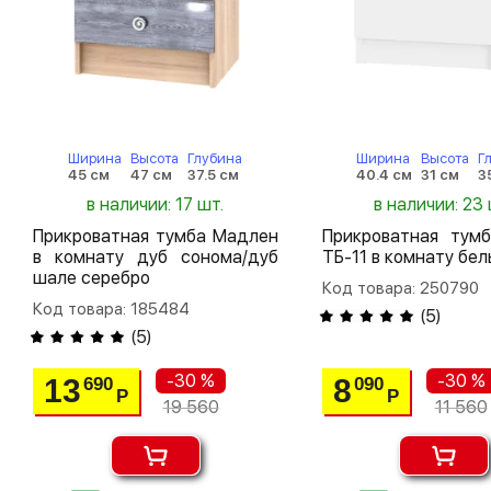
Ширина
Высота
Глубина
Ширина
Высота
Г
45 см
47 см
37.5 см
40.4 см
31 см
3
в наличии: 17 шт.
в наличии: 23 
Прикроватная тумба Мадлен
Прикроватная тум
в комнату дуб сонома/дуб
ТБ-11 в комнату бел
шале серебро
Код товара: 250790
Код товара: 185484
(
5
)
(
5
)
-30 %
-30 %
13
8
690
090
Р
Р
19 560
11 560