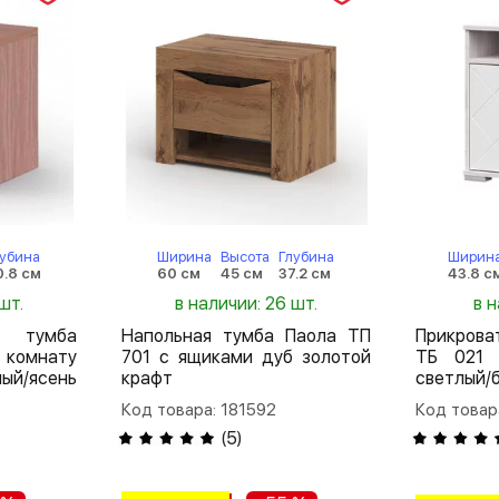
лубина
Ширина
Высота
Глубина
Ширин
0.8 см
60 см
45 см
37.2 см
43.8 с
шт.
в наличии: 26 шт.
в 
 тумба
Напольная тумба Паола ТП
Прикрова
 комнату
701 с ящиками дуб золотой
ТБ 021 
ый/ясень
крафт
светлый/
Код товара: 181592
Код товар
(
5
)