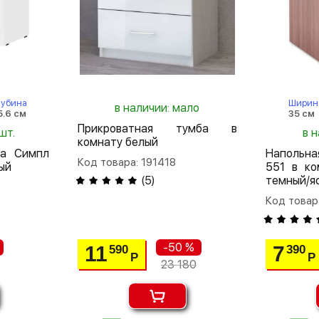
лубина
Ширин
в наличии: мало
5.6 см
35 см
Прикроватная тумба в
шт.
в н
комнату белый
ба Симпл
Напольн
Код товара: 191418
ый
551 в ко
(
5
)
темный/я
Код товар
-50 %
11
7
590
390
Р
Р
23 180