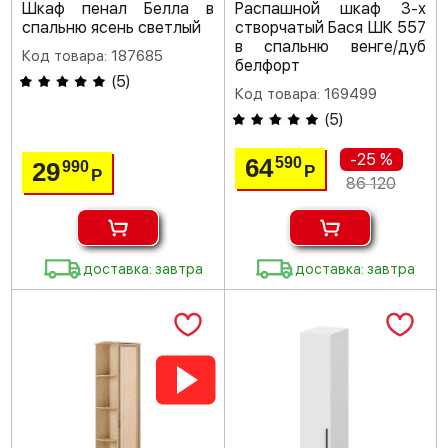
Шкаф пенал Белла в
Распашной шкаф 3-х
спальню ясень светлый
створчатый Бася ШК 557
в спальню венге/дуб
Код товара: 187685
белфорт
(
5
)
Код товара: 169499
(
5
)
-25 %
64
590
29
990
Р
Р
86 120
доставка: завтра
доставка: завтра