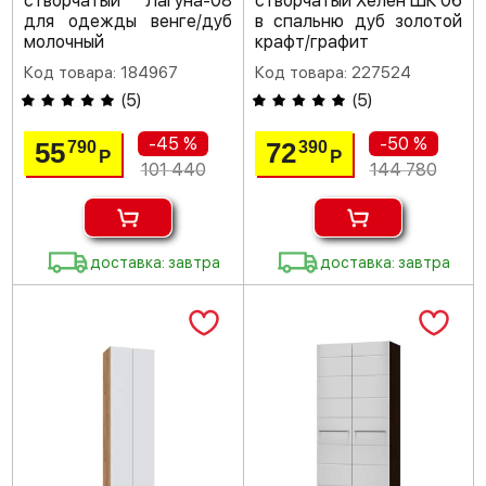
створчатый Лагуна-08
створчатый Хелен ШК 06
для одежды венге/дуб
в спальню дуб золотой
молочный
крафт/графит
Код товара: 184967
Код товара: 227524
(
5
)
(
5
)
-45 %
-50 %
55
72
790
390
Р
Р
101 440
144 780
доставка: завтра
доставка: завтра