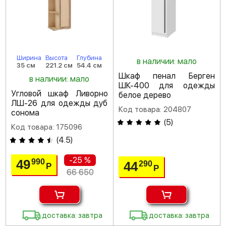
Ширина
Высота
Глубина
в наличии: мало
35 см
221.2 см
54.4 см
Шкаф пенал Берген
в наличии: мало
ШК-400 для одежды
Угловой шкаф Ливорно
белое дерево
ЛШ-26 для одежды дуб
Код товара: 204807
сонома
(
5
)
Код товара: 175096
(
4.5
)
-25 %
49
990
44
290
Р
Р
66 650
доставка: завтра
доставка: завтра