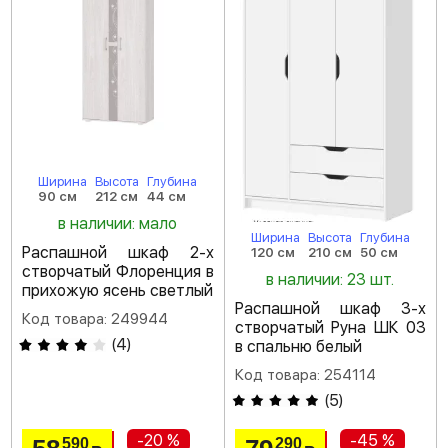
Ширина
Высота
Глубина
90 см
212 см
44 см
в наличии: мало
Ширина
Высота
Глубина
Распашной шкаф 2-х
120 см
210 см
50 см
створчатый Флоренция в
в наличии: 23 шт.
прихожую ясень светлый
Распашной шкаф 3-х
Код товара: 249944
створчатый Руна ШК 03
(
4
)
в спальню белый
Код товара: 254114
(
5
)
-20 %
-45 %
590
290