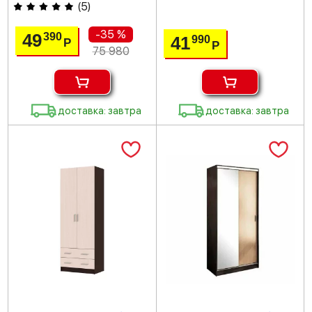
(
5
)
-35 %
49
390
41
990
Р
Р
75 980
доставка: завтра
доставка: завтра