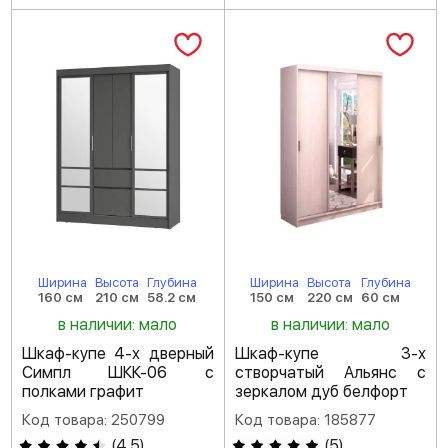
Ширина
Высота
Глубина
Ширина
Высота
Глубина
160 см
210 см
58.2 см
150 см
220 см
60 см
в наличии: мало
в наличии: мало
Шкаф-купе 4-х дверный
Шкаф-купе 3-х
Симпл ШКК-06 с
створчатый Альянс с
полками графит
зеркалом дуб белфорт
Код товара: 250799
Код товара: 185877
(
4.5
)
(
5
)