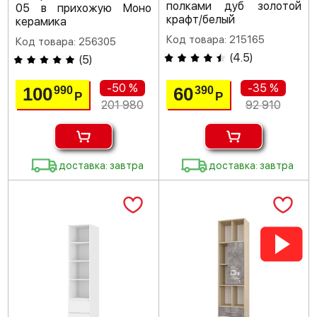
полками дуб золотой
05 в прихожую Моно
крафт/белый
керамика
Код товара: 215165
Код товара: 256305
(
4.5
)
(
5
)
-50 %
-35 %
100
60
990
390
Р
Р
201 980
92 910
доставка: завтра
доставка: завтра