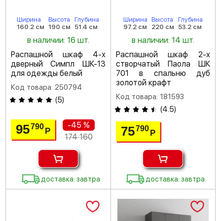
Ширина
Высота
Глубина
Ширина
Высота
Глубина
160.2 см
190 см
51.4 см
97.2 см
220 см
53.2 см
в наличии: 16 шт.
в наличии: 14 шт.
Распашной шкаф 4-х
Распашной шкаф 2-х
дверный Симпл ШК-13
створчатый Паола ШК
для одежды белый
701 в спальню дуб
золотой крафт
Код товара: 250794
Код товара: 181593
(
5
)
(
4.5
)
-45 %
95
790
75
790
Р
Р
174 160
доставка: завтра
доставка: завтра