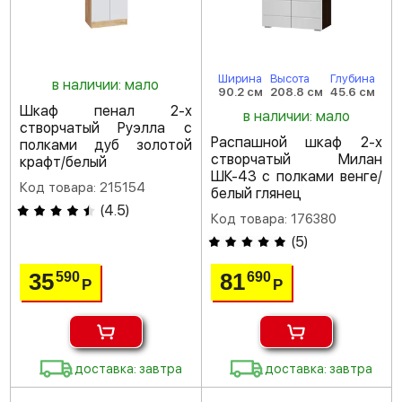
Ширина
Высота
Глубина
в наличии: мало
90.2 см
208.8 см
45.6 см
Шкаф пенал 2-х
в наличии: мало
створчатый Руэлла с
Распашной шкаф 2-х
полками дуб золотой
створчатый Милан
крафт/белый
ШК-43 с полками венге/
Код товара: 215154
белый глянец
(
4.5
)
Код товара: 176380
(
5
)
35
81
590
690
Р
Р
доставка: завтра
доставка: завтра