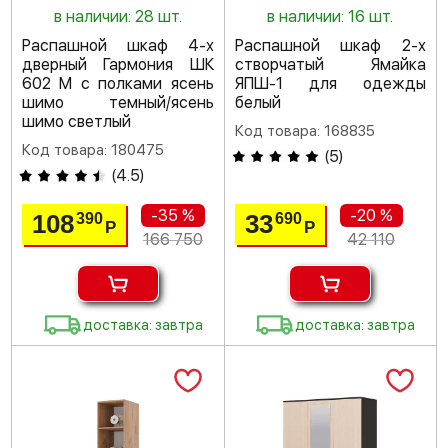
в наличии: 28 шт.
в наличии: 16 шт.
Распашной шкаф 4-х
Распашной шкаф 2-х
дверный Гармония ШК
створчатый Ямайка
602 М с полками ясень
ЯПШ-1 для одежды
шимо темный/ясень
белый
шимо светлый
Код товара: 168835
Код товара: 180475
(
5
)
(
4.5
)
-35 %
-20 %
108
33
390
690
Р
Р
166 750
42 110
доставка: завтра
доставка: завтра