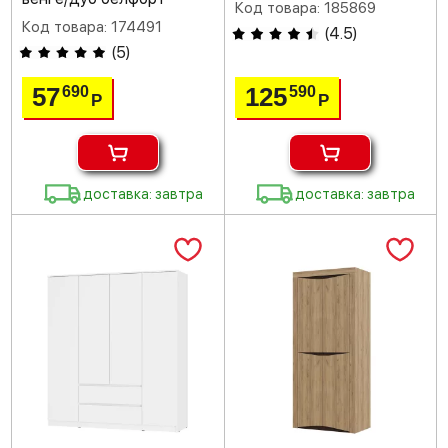
Код товара: 185869
Код товара: 174491
(
4.5
)
(
5
)
57
125
690
590
Р
Р
доставка: завтра
доставка: завтра