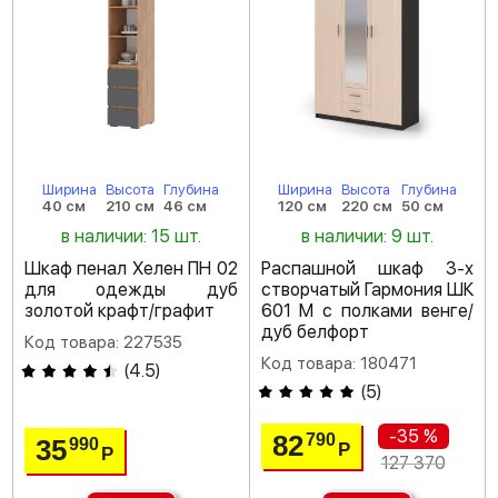
Ширина
Высота
Глубина
Ширина
Высота
Глубина
40 см
210 см
46 см
120 см
220 см
50 см
в наличии: 15 шт.
в наличии: 9 шт.
Шкаф пенал Хелен ПН 02
Распашной шкаф 3-х
для одежды дуб
створчатый Гармония ШК
золотой крафт/графит
601 М с полками венге/
дуб белфорт
Код товара: 227535
Код товара: 180471
(
4.5
)
(
5
)
-35 %
82
790
35
990
Р
Р
127 370