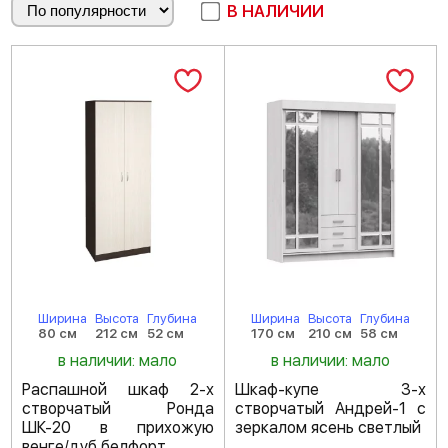
В НАЛИЧИИ
Ширина
Высота
Глубина
Ширина
Высота
Глубина
80 см
212 см
52 см
170 см
210 см
58 см
в наличии: мало
в наличии: мало
Распашной шкаф 2-х
Шкаф-купе 3-х
створчатый Ронда
створчатый Андрей-1 с
ШК-20 в прихожую
зеркалом ясень светлый
венге/дуб белфорт