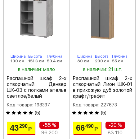
Ширина
Высота
Глубина
Ширина
Высота
Глубина
100 см
151.3 см
50.4 см
80 см
200 см
55 см
в наличии: мало
в наличии: 21 шт.
Распашной шкаф 2-х
Распашной шкаф 2-х
створчатый Денвер
створчатый Лион ШК-01
ШК-03 с полками ателье
в прихожую дуб золотой
светлое/белый
крафт/графит
Код товара: 198337
Код товара: 227673
(
5
)
(
5
)
-55 %
-20 %
43
66
290
490
Р
Р
96 200
83 110