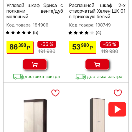
Угловой шкаф Эрика с
Распашной шкаф 2-х
полками венге/дуб
створчатый Хелен ШК 01
молочный
в прихожую белый
Код товара: 184906
Код товара: 198749
(
5
)
(
4
)
-55 %
-55 %
86
53
390
990
Р
Р
191 980
119 980
доставка: завтра
доставка: завтра