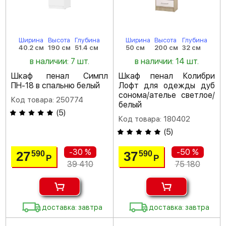
Ширина
Высота
Глубина
Ширина
Высота
Глубина
40.2 см
190 см
51.4 см
50 см
200 см
32 см
в наличии: 7 шт.
в наличии: 14 шт.
Шкаф пенал Симпл
Шкаф пенал Колибри
ПН-18 в спальню белый
Лофт для одежды дуб
сонома/ателье светлое/
Код товара: 250774
белый
(
5
)
Код товара: 180402
(
5
)
-30 %
-50 %
27
37
590
590
Р
Р
39 410
75 180
доставка: завтра
доставка: завтра