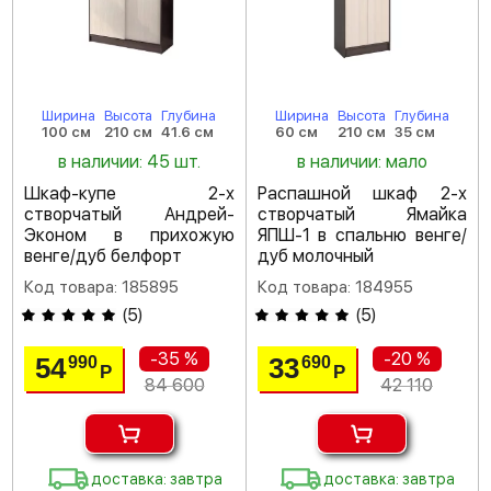
Ширина
Высота
Глубина
Ширина
Высота
Глубина
100 см
210 см
41.6 см
60 см
210 см
35 см
в наличии: 45 шт.
в наличии: мало
Шкаф-купе 2-х
Распашной шкаф 2-х
створчатый Андрей-
створчатый Ямайка
Эконом в прихожую
ЯПШ-1 в спальню венге/
венге/дуб белфорт
дуб молочный
Код товара: 185895
Код товара: 184955
(
5
)
(
5
)
-35 %
-20 %
54
33
990
690
Р
Р
84 600
42 110
доставка: завтра
доставка: завтра