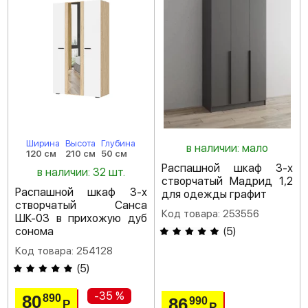
Ширина
Высота
Глубина
в наличии: мало
120 см
210 см
50 см
Распашной шкаф 3-х
в наличии: 32 шт.
створчатый Мадрид 1,2
Распашной шкаф 3-х
для одежды графит
створчатый Санса
Код товара: 253556
ШК-03 в прихожую дуб
сонома
(
5
)
Код товара: 254128
(
5
)
-35 %
80
890
86
990
Р
Р