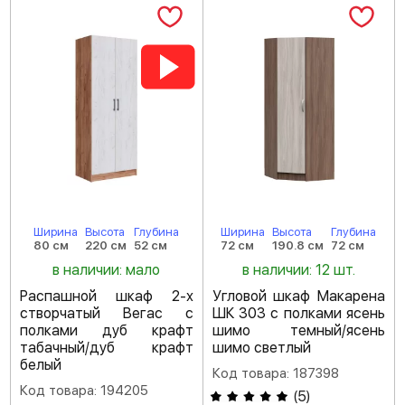
Ширина
Высота
Глубина
Ширина
Высота
Глубина
80 см
220 см
52 см
72 см
190.8 см
72 см
в наличии: мало
в наличии: 12 шт.
Распашной шкаф 2-х
Угловой шкаф Макарена
створчатый Вегас с
ШК 303 с полками ясень
полками дуб крафт
шимо темный/ясень
табачный/дуб крафт
шимо светлый
белый
Код товара: 187398
Код товара: 194205
(
5
)