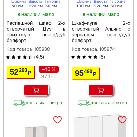
Ширина
Высота
Глубина
Ширина
Высота
Глубина
80 см
220 см
50 см
100 см
220 см
60 см
в наличии: мало
в наличии: мало
Распашной шкаф 2-х
Шкаф-купе 2-х
створчатый Дуэт в
створчатый Альянс с
прихожую венге/дуб
зеркалом венге/дуб
белфорт
белфорт
Код товара: 185888
Код товара: 185874
(
4.5
)
(
5
)
-40 %
52
290
95
490
Р
Р
87 150
доставка: завтра
доставка: завтра