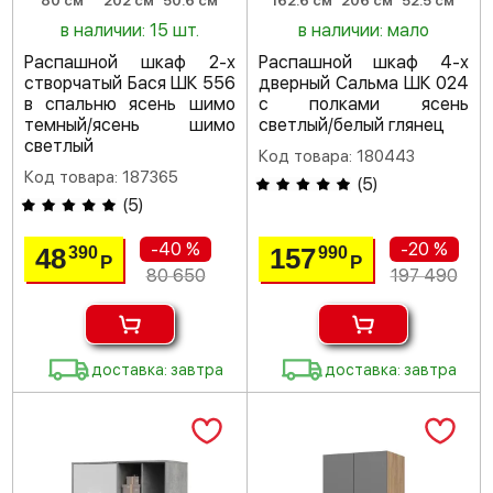
80 см
202 см
50.6 см
162.6 см
206 см
52.5 см
в наличии: 15 шт.
в наличии: мало
Распашной шкаф 2-х
Распашной шкаф 4-х
створчатый Бася ШК 556
дверный Сальма ШК 024
в спальню ясень шимо
с полками ясень
темный/ясень шимо
светлый/белый глянец
светлый
Код товара: 180443
Код товара: 187365
(
5
)
(
5
)
-40 %
-20 %
48
157
390
990
Р
Р
80 650
197 490
доставка: завтра
доставка: завтра