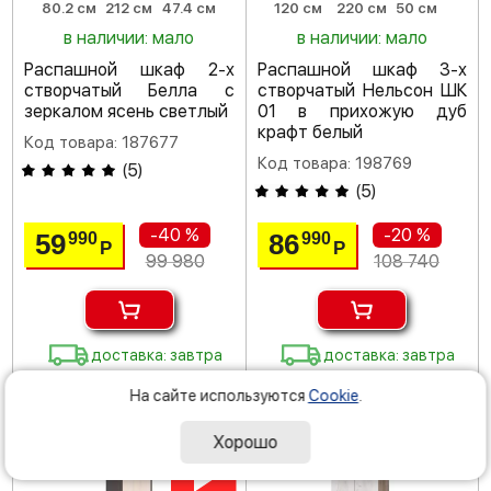
80.2 см
212 см
47.4 см
120 см
220 см
50 см
в наличии: мало
в наличии: мало
Распашной шкаф 2-х
Распашной шкаф 3-х
створчатый Белла с
створчатый Нельсон ШК
зеркалом ясень светлый
01 в прихожую дуб
крафт белый
Код товара: 187677
Код товара: 198769
(
5
)
(
5
)
-40 %
-20 %
59
86
990
990
Р
Р
99 980
108 740
доставка: завтра
доставка: завтра
На сайте используются
Cookie
.
Хорошо