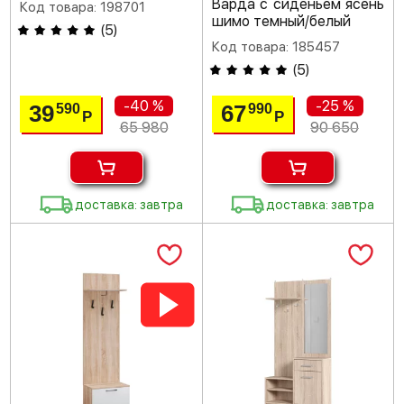
Варда с сиденьем ясень
Код товара: 198701
шимо темный/белый
(
5
)
Код товара: 185457
(
5
)
-40 %
-25 %
39
67
590
990
Р
Р
65 980
90 650
доставка: завтра
доставка: завтра