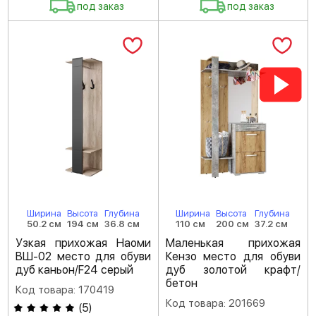
под заказ
под заказ
Ширина
Высота
Глубина
Ширина
Высота
Глубина
50.2 см
194 см
36.8 см
110 см
200 см
37.2 см
Узкая прихожая Наоми
Маленькая прихожая
ВШ-02 место для обуви
Кензо место для обуви
дуб каньон/F24 серый
дуб золотой крафт/
бетон
Код товара: 170419
Код товара: 201669
(
5
)