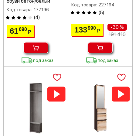
обуви бетон/белый
Код товара: 227194
Код товара: 177196
(
5
)
(
4
)
-30 %
133
990
61
690
Р
Р
191 410
под заказ
под заказ