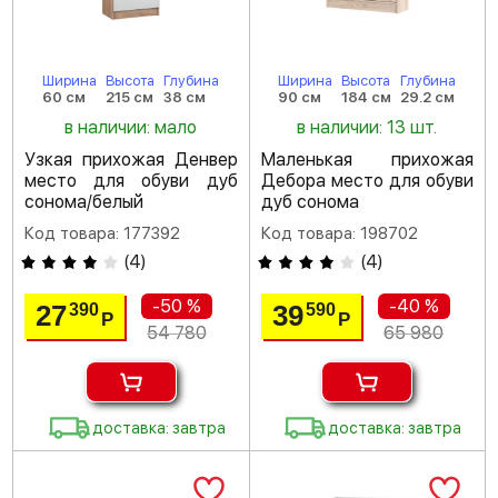
Ширина
Высота
Глубина
Ширина
Высота
Глубина
60 см
215 см
38 см
90 см
184 см
29.2 см
в наличии: мало
в наличии: 13 шт.
Узкая прихожая Денвер
Маленькая прихожая
место для обуви дуб
Дебора место для обуви
сонома/белый
дуб сонома
Код товара: 177392
Код товара: 198702
(
4
)
(
4
)
-50 %
-40 %
27
39
390
590
Р
Р
54 780
65 980
доставка: завтра
доставка: завтра