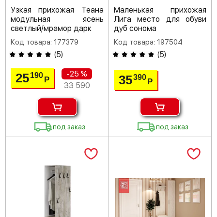
Узкая прихожая Теана
Маленькая прихожая
модульная ясень
Лига место для обуви
светлый/мрамор дарк
дуб сонома
Код товара: 177379
Код товара: 197504
(
5
)
(
5
)
-25 %
25
190
35
390
Р
Р
33 590
под заказ
под заказ