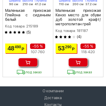
Ширина
Высота
Глубина
Ширина
Высота
Глубина
90 см
210 см
41.2 см
110 см
200 см
37.2 см
Маленькая прихожая
Маленькая прихожая
Плейона с сиденьем
Кензо место для обуви
белый
дуб золотой крафт/
метрополитан грей
Код товара: 215189
Код товара: 181187
(
5
)
(
4
)
-55 %
-55 %
48
53
490
290
Р
Р
107 760
118 420
под заказ
под заказ
О компании
Доставка
Контакты