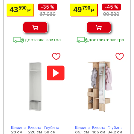
-35 %
-45 %
43
49
590
790
Р
Р
67 060
90 530
доставка: завтра
доставка: завтра
Ширина
Высота
Глубина
Ширина
Высота
Глубина
28 см
220 см
50 см
85.1 см
185 см
34.2 см