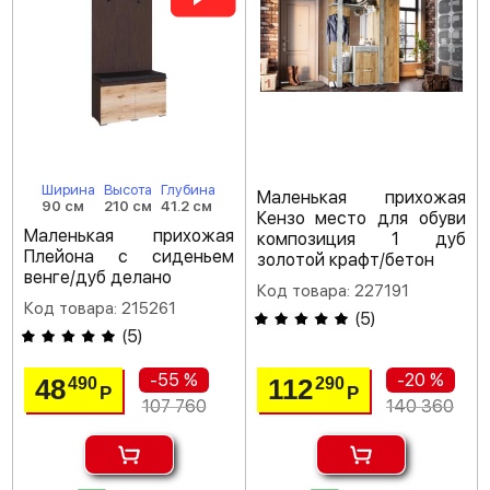
Ширина
Высота
Глубина
Маленькая прихожая
90 см
210 см
41.2 см
Кензо место для обуви
Маленькая прихожая
композиция 1 дуб
Плейона с сиденьем
золотой крафт/бетон
венге/дуб делано
Код товара: 227191
Код товара: 215261
(
5
)
(
5
)
-55 %
-20 %
48
112
490
290
Р
Р
107 760
140 360