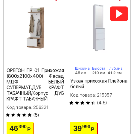
Ширина
Высота
Глубина
ОРЕГОН ПР 01 Прихожая
45 см
210 см
41.2 см
(800х2100х400) Фасад
Узкая прихожая Плейона
МДФ БЕЛЫЙ
белый
СУПЕРМАТ,ДУБ КРАФТ
ТАБАЧНЫЙ/Корпус ДУБ
Код товара: 215357
КРАФТ ТАБАЧНЫЙ
(
4.5
)
Код товара: 256321
(
5
)
46
39
390
990
Р
Р