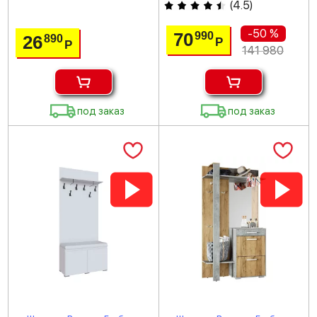
(
4.5
)
-50 %
70
990
26
890
Р
Р
141 980
под заказ
под заказ