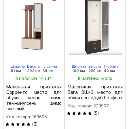
Ширина
Высота
Глубина
Ширина
Высота
Глубина
91 см
202 см
34 см
100 см
220 см
42 см
в наличии: 14 шт.
в наличии: мало
Маленькая прихожая
Маленькая прихожая
Сорренто место для
Вега ВШ-3 место для
обуви ясень шимо
обуви венге/дуб белфорт
темный/ясень шимо
Код товара: 229907
светлый
(
5
)
Код товара: 169605
(
5
)