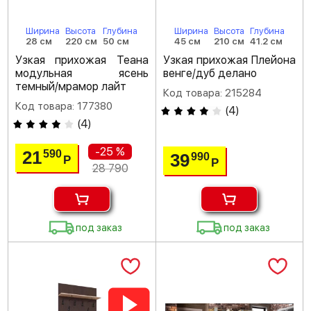
Ширина
Высота
Глубина
Ширина
Высота
Глубина
28 см
220 см
50 см
45 см
210 см
41.2 см
Узкая прихожая Теана
Узкая прихожая Плейона
модульная ясень
венге/дуб делано
темный/мрамор лайт
Код товара: 215284
Код товара: 177380
(
4
)
(
4
)
-25 %
21
590
39
990
Р
Р
28 790
под заказ
под заказ