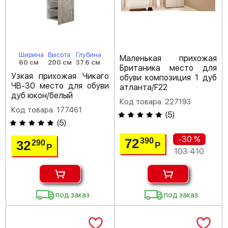
Ширина
Высота
Глубина
Маленькая прихожая
60 см
200 см
37.6 см
Британика место для
Узкая прихожая Чикаго
обуви композиция 1 дуб
ЧВ-30 место для обуви
атланта/F22
дуб юкон/белый
Код товара: 227193
Код товара: 177461
(
5
)
(
5
)
-30 %
72
390
32
290
Р
Р
103 410
под заказ
под заказ