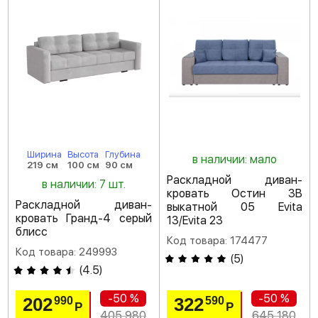
Ширина
Высота
Глубина
в наличии: мало
219 см
100 см
90 см
Раскладной диван-
в наличии: 7 шт.
кровать Остин 3В
Раскладной диван-
выкатной 05 Evita
кровать Гранд-4 серый
13/Evita 23
блисс
Код товара: 174477
Код товара: 249993
(
5
)
(
4.5
)
-50 %
-50 %
202
322
990
590
Р
Р
405 980
645 180