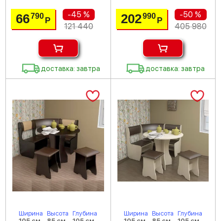
-45 %
-50 %
66
202
790
990
Р
Р
121 440
405 980
доставка: завтра
доставка: завтра
Ширина
Высота
Глубина
Ширина
Высота
Глубина
105 см
85 см
105 см
105 см
85 см
105 см