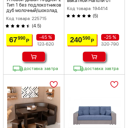
выкатной Наполи 01
Тип 1 без подлокотников
Код товара: 194414
дуб молочный/шоколад
(
5
)
Код товара: 225715
(
4.5
)
-45 %
-25 %
67
240
990
590
Р
Р
123 620
320 790
доставка: завтра
доставка: завтра