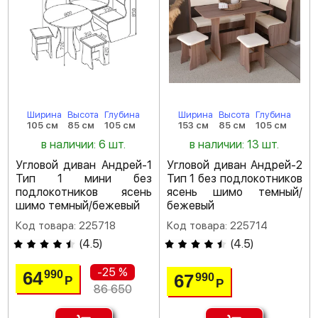
Ширина
Высота
Глубина
Ширина
Высота
Глубина
105 см
85 см
105 см
153 см
85 см
105 см
в наличии: 6 шт.
в наличии: 13 шт.
Угловой диван Андрей-1
Угловой диван Андрей-2
Тип 1 мини без
Тип 1 без подлокотников
подлокотников ясень
ясень шимо темный/
шимо темный/бежевый
бежевый
Код товара: 225718
Код товара: 225714
(
4.5
)
(
4.5
)
-25 %
64
990
67
990
Р
Р
86 650