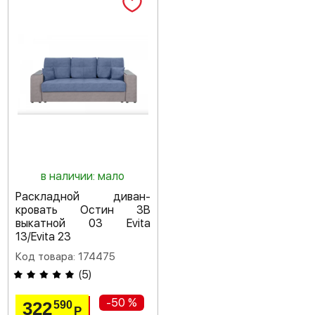
в наличии: мало
Раскладной диван-
кровать Остин 3В
выкатной 03 Evita
13/Evita 23
Код товара: 174475
(
5
)
-50 %
322
590
Р