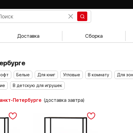
Доставка
Сборка
тербурге
Лофт
Белые
Для книг
Угловые
В комнату
Для зо
кие
В детскую для игрушек
Санкт-Петербурге
(доставка завтра)