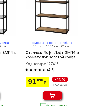
лубина
Ширина
Высота
Глубина
9 см
80 см
108.1 см
29 см
т 8МП4 в
Стеллаж Лофт Лофт 8МП4 в
комнату дуб золотой крафт
Код товара: 177415
(
4.5
)
-40 %
91
490
Р
152 480
каз
под заказ