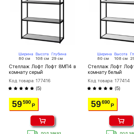
Ширина
Высота
Глубина
Ширина
Высота
Г
80 см
108 см
29 см
80 см
108 см
2
Стеллаж Лофт Лофт 8МП4 в
Стеллаж Лофт Лоф
комнату серый
комнату белый
Код товара: 177416
Код товара: 177414
(
5
)
(
5
)
59
59
590
690
Р
Р
под заказ
под за