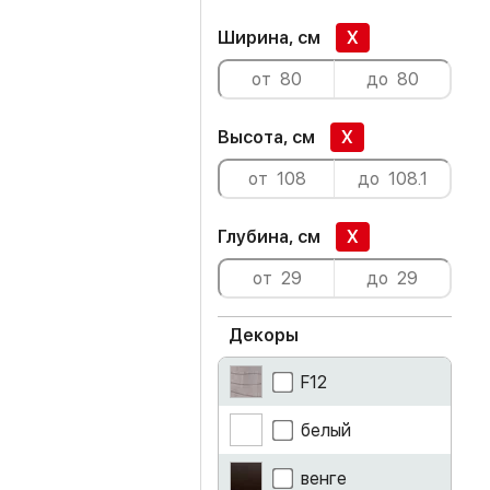
Ширина, см
X
Высота, см
X
Глубина, см
X
Декоры
F12
белый
венге