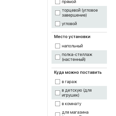
камень
прямой
торцевой (угловое
кашемир
завершение)
лоредо
угловой
орех донской
Место установки
патина серебро
напольный
полка-стеллаж
серый
(настенный)
ясень светлый
Куда можно поставить
ясень темный
в гараж
ясень шимо
в детскую (для
светлый
игрушек)
в комнату
для магазина