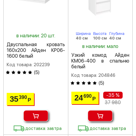
Ширина
Высота
Глубина
в наличии: 20 шт.
40 см
100 см
40 см
Двуспальная кровать
в наличии: мало
160х200 Айден КР06-
Узкий комод Айден
1600 белый
КМ06-400 в спальню
Код товара: 202239
белый
(
5
)
Код товара: 204846
(
5
)
-35 %
24
690
35
390
Р
Р
37 980
доставка: завтра
доставка: завтра