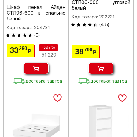
СТП06-900 угловой
Шкаф пенал Айден
белый
СТЛ06-600 в спальню
Код товара: 202231
белый
(
4.5
)
Код товара: 204731
(
5
)
-35 %
33
290
38
790
Р
Р
51 220
доставка: завтра
доставка: завтра