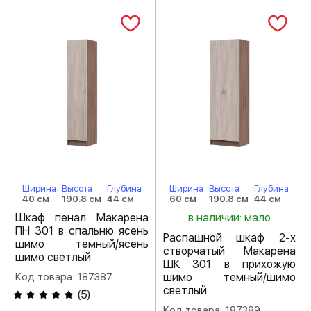
Ширина
Высота
Глубина
Ширина
Высота
Глубина
40 см
190.8 см
44 см
60 см
190.8 см
44 см
Шкаф пенал Макарена
в наличии: мало
ПН 301 в спальню ясень
Распашной шкаф 2-х
шимо темный/ясень
створчатый Макарена
шимо светлый
ШК 301 в прихожую
Код товара: 187387
шимо темный/шимо
светлый
(
5
)
Код товара: 187389