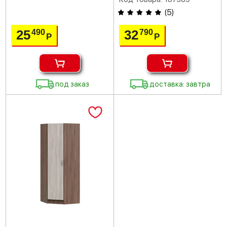
(
5
)
25
32
490
790
Р
Р
под заказ
доставка: завтра