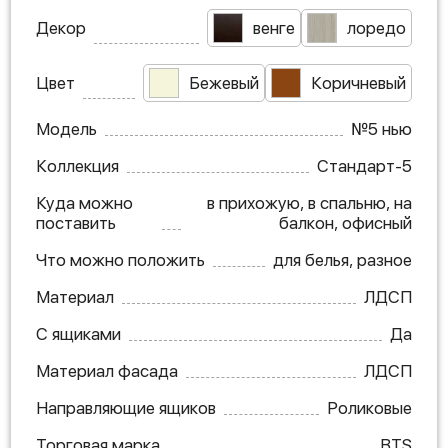
Декор
венге
лоредо
Цвет
Бежевый
Коричневый
Модель
№5 нью
Коллекция
Стандарт-5
Куда можно
в прихожую, в спальню, на
поставить
балкон, офисный
Что можно положить
для белья, разное
Материал
ЛДСП
С ящиками
Да
Материал фасада
ЛДСП
Направляющие ящиков
Роликовые
Торговая марка
BTS