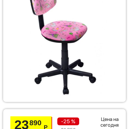
Цена на
23
-25 %
890
сегодня
Р