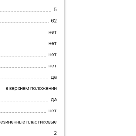
5
62
нет
нет
нет
нет
да
в верхнем положении
да
нет
езиненные пластиковые
2