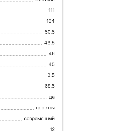
111
104
50.5
43.5
46
45
3.5
68.5
да
простая
современный
12