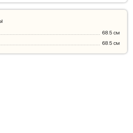
ы
68.5 см
68.5 см