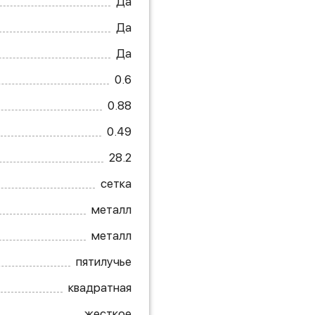
Да
Да
Да
0.6
0.88
0.49
28.2
сетка
металл
металл
пятилучье
квадратная
жесткое