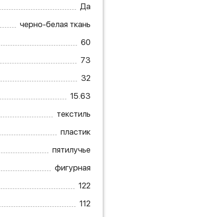
Да
черно-белая ткань
60
73
32
15.63
текстиль
пластик
пятилучье
фигурная
122
112