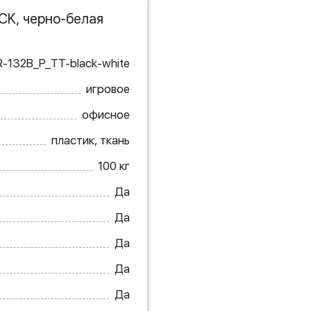
CK, черно-белая
-132B_P_TT-black-white
игровое
офисное
пластик, ткань
100 кг
Да
Да
Да
Да
Да