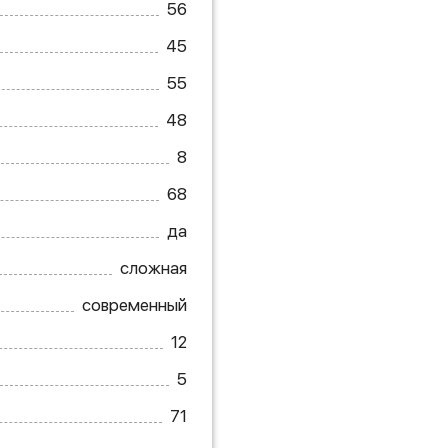
56
45
55
48
8
68
да
сложная
современный
12
5
71