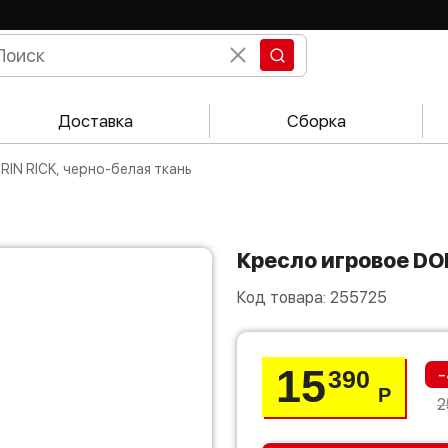
Доставка
Сборка
RIN RICK, черно-белая ткань
Кресло игровое DO
Код товара:
255725
15
-
390
Р
2