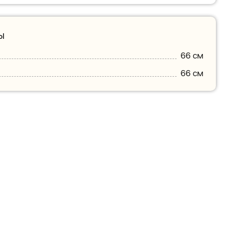
ы
66 см
66 см