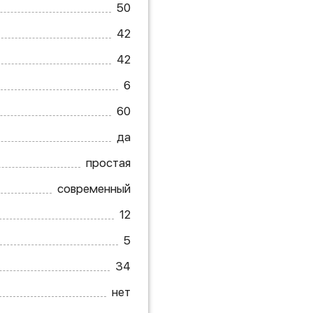
50
42
42
6
60
да
простая
современный
12
5
34
нет