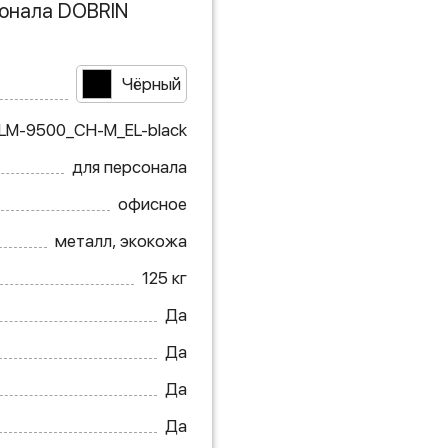
сонала DOBRIN
Чёрный
LM-9500_CH-M_EL-black
для персонала
офисное
металл, экокожа
125 кг
Да
Да
Да
Да