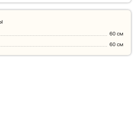
ы
60 см
60 см