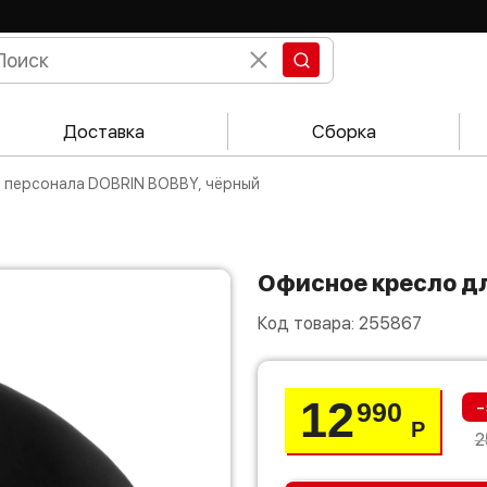
Доставка
Сборка
я персонала DOBRIN BOBBY, чёрный
Офисное кресло д
Код товара:
255867
12
-
990
Р
2