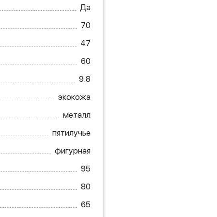
Да
70
47
60
9.8
экокожа
металл
пятилучье
фигурная
95
80
65