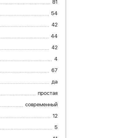
81
54
42
44
42
4
67
да
простая
современный
12
5