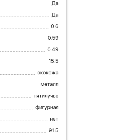
Да
Да
0.6
0.59
0.49
15.5
экокожа
металл
пятилучье
фигурная
нет
91.5