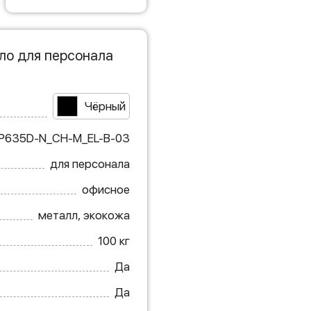
ло для персонала
Чёрный
P635D-N_CH-M_EL-B-03
для персонала
офисное
металл, экокожа
100 кг
Да
Да