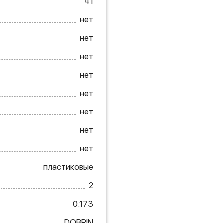
41
нет
нет
нет
нет
нет
нет
нет
нет
пластиковые
2
0.173
DOBRIN