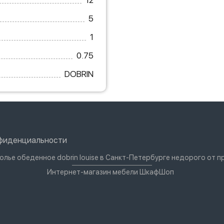
12
5
1
0.75
DOBRIN
нфиденциальности
олье обеденное dobrin louise в Санкт-Петербурге недорого от 
Интернет-магазин мебели ШкафШоп