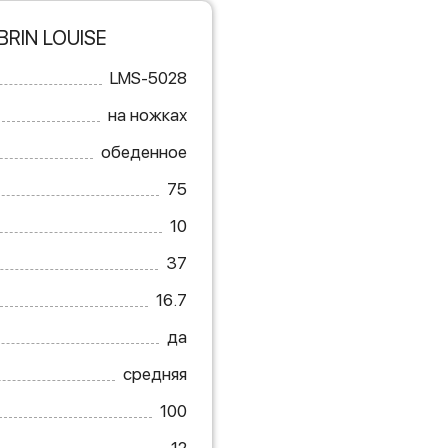
RIN LOUISE
LMS-5028
на ножках
обеденное
75
10
37
16.7
да
средняя
100