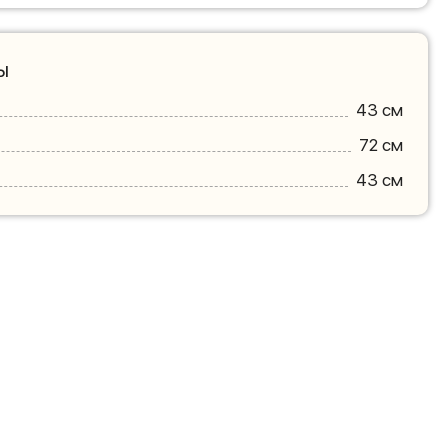
ы
43 см
72 см
43 см