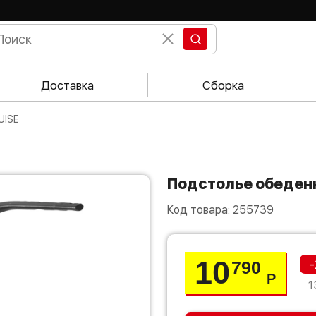
Доставка
Сборка
UISE
Подстолье обеден
Код товара:
255739
10
-
790
Р
1