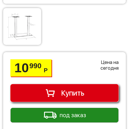
Цена на
10
990
сегодня
Р
Купить
под заказ