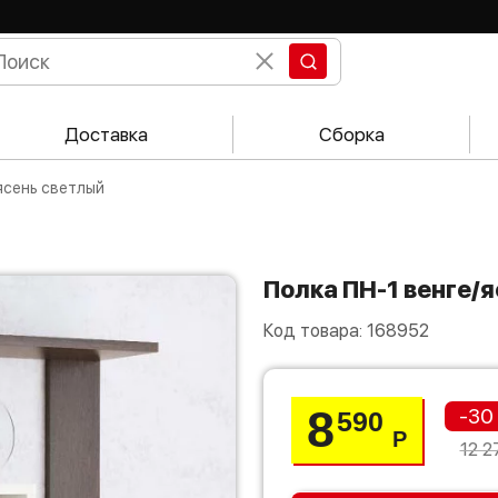
Доставка
Сборка
/ясень светлый
Полка ПН-1 венге/
Код товара:
168952
8
-30
590
Р
12 2