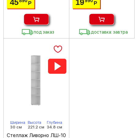
45
19
890
990
Р
Р
под заказ
доставка: завтра
Ширина
Высота
Глубина
30 см
221.2 см
34.8 см
Стеллаж Ливорно ЛШ-10