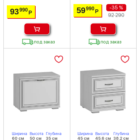
-35 %
59
990
93
990
Р
Р
92 290
под заказ
под заказ
Ширина
Высота
Глубина
Ширина
Высота
Глубина
60 см
50 см
35 см
45 см
45.6 см
38.2 см