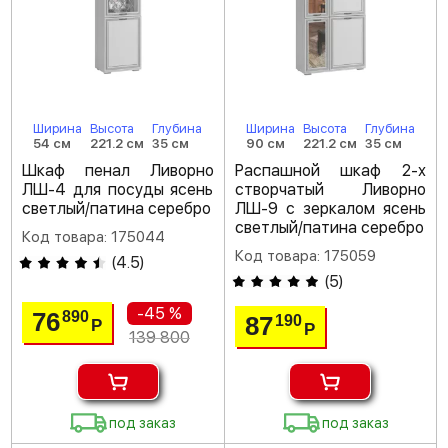
Ширина
Высота
Глубина
Ширина
Высота
Глубина
54 см
221.2 см
35 см
90 см
221.2 см
35 см
Шкаф пенал Ливорно
Распашной шкаф 2-х
ЛШ-4 для посуды ясень
створчатый Ливорно
светлый/патина серебро
ЛШ-9 с зеркалом ясень
светлый/патина серебро
Код товара: 175044
Код товара: 175059
(
4.5
)
(
5
)
-45 %
76
890
87
190
Р
Р
139 800
под заказ
под заказ