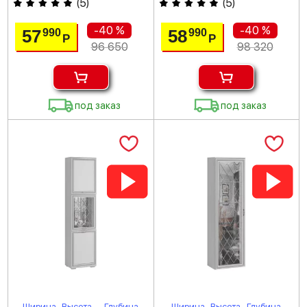
(
5
)
(
5
)
-40 %
-40 %
57
58
990
990
Р
Р
96 650
98 320
под заказ
под заказ
Ширина
Высота
Глубина
Ширина
Высота
Глубина