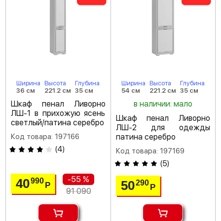
Ширина
Высота
Глубина
Ширина
Высота
Глубина
36 см
221.2 см
35 см
54 см
221.2 см
35 см
Шкаф пенал Ливорно
в наличии: мало
ЛШ-1 в прихожую ясень
Шкаф пенал Ливорно
светлый/патина серебро
ЛШ-2 для одежды
Код товара: 197166
патина серебро
(
4
)
Код товара: 197169
(
5
)
-55 %
40
990
50
290
Р
Р
91 090