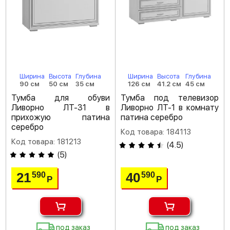
Ширина
Высота
Глубина
Ширина
Высота
Глубина
90 см
50 см
35 см
126 см
41.2 см
45 см
Тумба для обуви
Тумба под телевизор
Ливорно ЛТ-31 в
Ливорно ЛТ-1 в комнату
прихожую патина
патина серебро
серебро
Код товара: 184113
Код товара: 181213
(
4.5
)
(
5
)
21
40
590
590
Р
Р
под заказ
под заказ