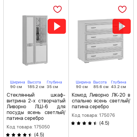
Ширина
Высота
Глубина
Ширина
Высота
Глубина
90 см
185.2 см
35 см
90 см
85.6 см
43.2 см
Стеклянный шкаф-
Комод Ливорно ЛК-20 в
витрина 2-х створчатый
спальню ясень светлый/
Ливорно ЛШ-6 для
патина серебро
посуды ясень светлый/
Код товара: 175076
патина серебро
(
4.5
)
Код товара: 175050
(
4.5
)