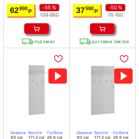
-55 %
-50 %
62
37
990
590
Р
Р
139 980
75 180
под заказ
доставка: завтра
Ширина
Высота
Глубина
Ширина
Высота
Глубина
60 см
171.2 см
26.6 см
90 см
171.2 см
26.6 см