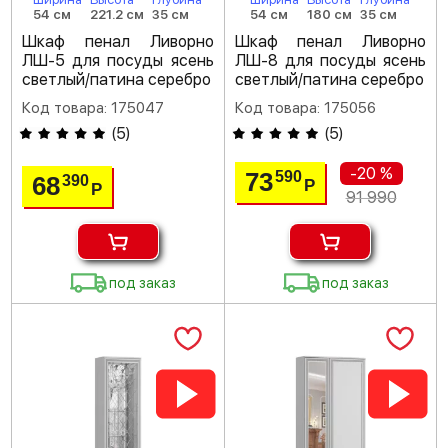
54 см
221.2 см
35 см
54 см
180 см
35 см
Шкаф пенал Ливорно
Шкаф пенал Ливорно
ЛШ-5 для посуды ясень
ЛШ-8 для посуды ясень
светлый/патина серебро
светлый/патина серебро
Код товара: 175047
Код товара: 175056
(
5
)
(
5
)
-20 %
73
590
68
390
Р
Р
91 990
под заказ
под заказ