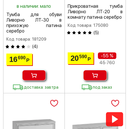
в наличии: мало
Прикроватная тумба
Ливорно ЛТ-20 в
Тумба для обуви
комнату патина серебро
Ливорно ЛТ-30 в
прихожую патина
Код товара: 175080
серебро
(
5
)
Код товара: 181209
(
4
)
-55 %
20
590
16
690
Р
Р
45 760
доставка: завтра
под заказ