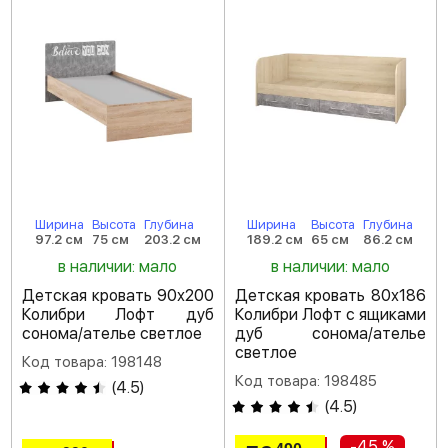
Ширина
Высота
Глубина
Ширина
Высота
Глубина
97.2 см
75 см
203.2 см
189.2 см
65 см
86.2 см
в наличии: мало
в наличии: мало
Детская кровать 90х200
Детская кровать 80х186
Колибри Лофт дуб
Колибри Лофт с ящиками
сонома/ателье светлое
дуб сонома/ателье
светлое
Код товара: 198148
Код товара: 198485
(
4.5
)
(
4.5
)
-45 %