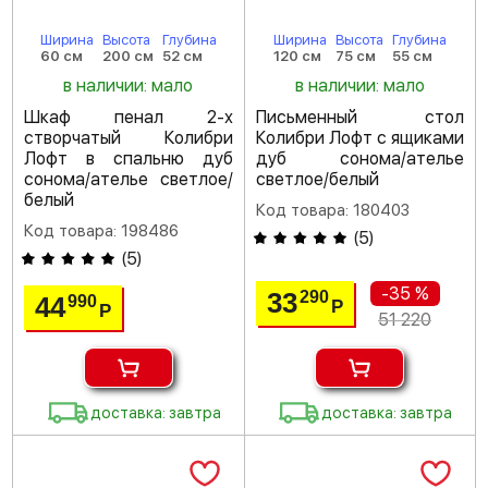
Ширина
Высота
Глубина
Ширина
Высота
Глубина
60 см
200 см
52 см
120 см
75 см
55 см
в наличии: мало
в наличии: мало
Шкаф пенал 2-х
Письменный стол
створчатый Колибри
Колибри Лофт с ящиками
Лофт в спальню дуб
дуб сонома/ателье
сонома/ателье светлое/
светлое/белый
белый
Код товара: 180403
Код товара: 198486
(
5
)
(
5
)
-35 %
33
290
44
990
Р
Р
51 220
доставка: завтра
доставка: завтра