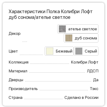
Характеристики Полка Колибри Лофт
дуб сонома/ателье светлое
ателье светлое
Декор
дуб сонома
Цвет
Бежевый
Серый
Коллекция
Колибри Лофт
Материал
ЛДСП
Дверцы
Да
Производитель
Тэкс
Страна
Сделано в России