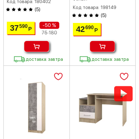
Код товара: 180402
Код товара: 198149
(
5
)
(
5
)
-50 %
37
590
42
690
Р
Р
75 180
доставка: завтра
доставка: завтра