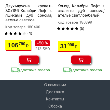
Двухъярусна кровать
Комод Колибри Лофт в
80х186 Колибри Лофт с
спальню дуб сонома/
ящиками дуб сонома/
ателье светлое/белый
ателье светлое
Код товара: 180399
Код товара: 180400
(
5
)
(
4
)
-50 %
106
790
31
990
Р
Р
213 580
доставка: завтра
доставка: завтра
О компании
Доставка
Контакты
Сборка