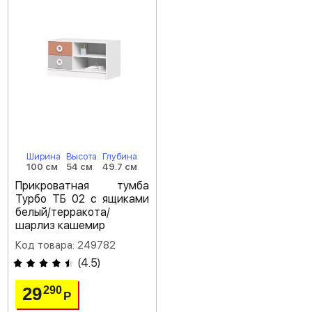
Ширина
Высота
Глубина
100 см
54 см
49.7 см
Прикроватная тумба
Турбо ТБ 02 с ящиками
белый/терракота/
шарлиз кашемир
Код товара: 249782
(
4.5
)
29
290
Р