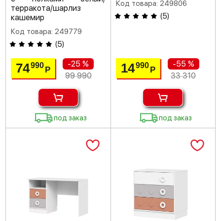
Код товара: 249806
терракота/шарлиз
(
5
)
кашемир
Код товара: 249779
(
5
)
-25 %
-55 %
74
14
990
990
Р
Р
99 990
33 310
под заказ
под заказ