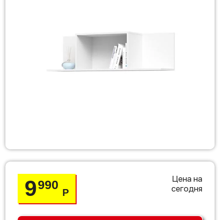
Цена на
9
990
сегодня
Р