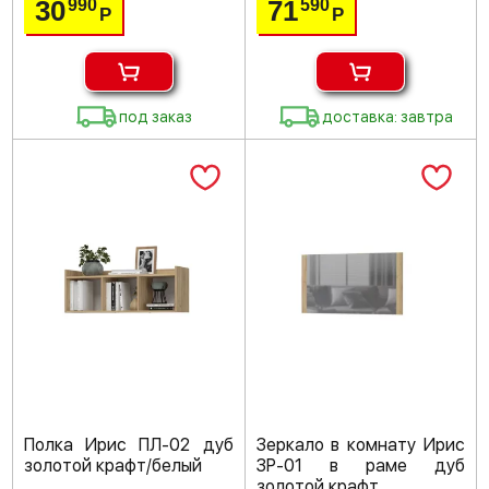
30
71
990
590
Р
Р
под заказ
доставка: завтра
Полка Ирис ПЛ-02 дуб
Зеркало в комнату Ирис
золотой крафт/белый
ЗР-01 в раме дуб
золотой крафт