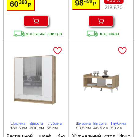
-55 %
98
490
60
390
Р
Р
218 870
доставка: завтра
под заказ
Ширина
Высота
Глубина
Ширина
Высота
Глубина
183.5 см
200 см
55 см
93.5 см
46.5 см
50 см
Распашной шкаф 4-х
Журнальный стол Ирис