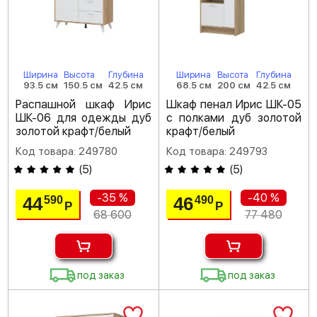
Ширина
Высота
Глубина
Ширина
Высота
Глубина
93.5 см
150.5 см
42.5 см
68.5 см
200 см
42.5 см
Распашной шкаф Ирис
Шкаф пенал Ирис ШК-05
ШК-06 для одежды дуб
с полками дуб золотой
золотой крафт/белый
крафт/белый
Код товара: 249780
Код товара: 249793
(
5
)
(
5
)
-35 %
-40 %
44
46
590
490
Р
Р
68 600
77 480
под заказ
под заказ