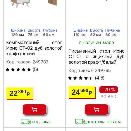
Ширина
Высота
Глубина
Ширина
Высота
Глубина
120 см
75 см
60 см
110 см
82 см
60 см
Компьютерный стол
в наличии: мало
Ирис СТ-02 дуб золотой
Письменный стол Ирис
крафт/белый
СТ-01 с ящиками дуб
Код товара: 249783
золотой крафт/белый
(
5
)
Код товара: 249785
(
4.5
)
-20 %
24
690
22
390
Р
Р
30 860
под заказ
доставка: завтра