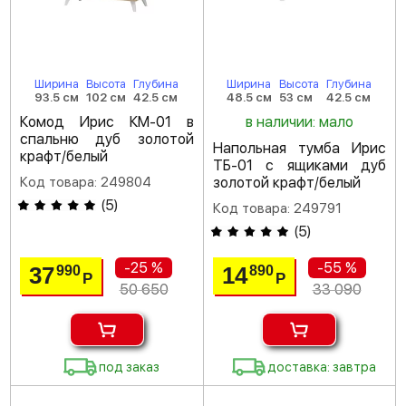
Ширина
Высота
Глубина
Ширина
Высота
Глубина
93.5 см
102 см
42.5 см
48.5 см
53 см
42.5 см
Комод Ирис КМ-01 в
в наличии: мало
спальню дуб золотой
Напольная тумба Ирис
крафт/белый
ТБ-01 с ящиками дуб
Код товара: 249804
золотой крафт/белый
(
5
)
Код товара: 249791
(
5
)
-25 %
-55 %
37
14
990
890
Р
Р
50 650
33 090
под заказ
доставка: завтра