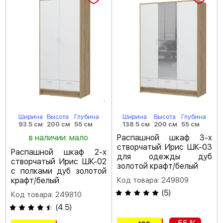
Ширина
Высота
Глубина
Ширина
Высота
Глубина
93.5 см
200 см
55 см
138.5 см
200 см
55 см
в наличии: мало
Распашной шкаф 3-х
створчатый Ирис ШК-03
Распашной шкаф 2-х
для одежды дуб
створчатый Ирис ШК-02
золотой крафт/белый
с полками дуб золотой
крафт/белый
Код товара: 249809
(
5
)
Код товара: 249810
(
4.5
)