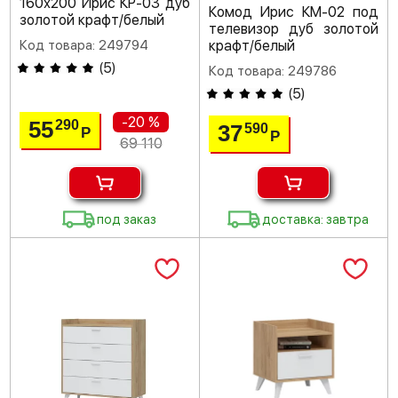
160х200 Ирис КР-03 дуб
Комод Ирис КМ-02 под
золотой крафт/белый
телевизор дуб золотой
Код товара: 249794
крафт/белый
(
5
)
Код товара: 249786
(
5
)
-20 %
55
290
37
590
Р
Р
69 110
под заказ
доставка: завтра