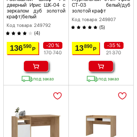
дверный Ирис ШК-04 с
СТ-03 белый/дуб
зеркалом дуб золотой
золотой крафт
крафт/белый
Код товара: 249807
Код товара: 249792
(
5
)
(
4
)
-20 %
-35 %
136
13
590
890
Р
Р
170 740
21 370
под заказ
под заказ