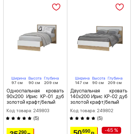
Ширина
Высота
Глубина
Ширина
Высота
Глубина
97 см
90 см
209 см
147 см
90 см
209 см
Односпальная кровать
Двуспальная кровать
90х200 Ирис КР-01 дуб
140х200 Ирис КР-02 дуб
золотой крафт/белый
золотой крафт/белый
Код товара: 249803
Код товара: 249802
(
5
)
(
5
)
-45 %
50
690
35
290
Р