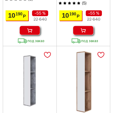
(
5
)
-55 %
-55 %
10
10
190
190
Р
Р
22 640
22 640
под заказ
под заказ