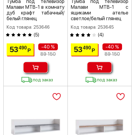
Тумба под телевизор
Тумба под телевизор
Малави МТВ-1 в комнату
Малави МТВ-1 с
дуб крафт табачный/
ящиками ателье
белый глянец
светлое/белый глянец
Код товара: 253646
Код товара: 253645
(
5
)
(
4
)
-40 %
-40 %
53
53
490
490
Р
Р
89 150
89 150
под заказ
под заказ