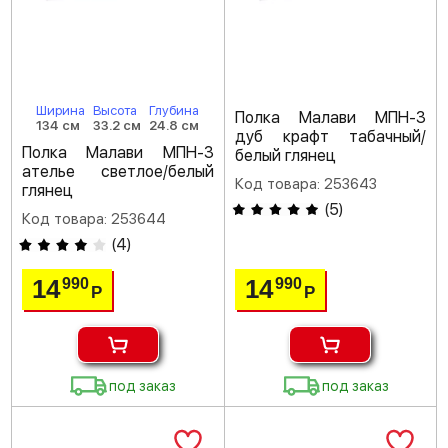
Ширина
Высота
Глубина
Полка Малави МПН-3
134 см
33.2 см
24.8 см
дуб крафт табачный/
Полка Малави МПН-3
белый глянец
ателье светлое/белый
Код товара: 253643
глянец
(
5
)
Код товара: 253644
(
4
)
14
14
990
990
Р
Р
под заказ
под заказ