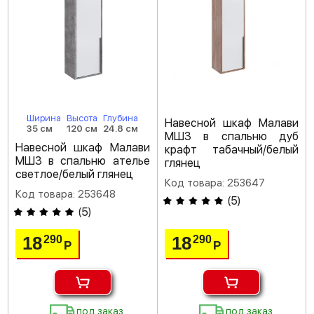
Ширина
Высота
Глубина
Навесной шкаф Малави
35 см
120 см
24.8 см
МШ3 в спальню дуб
Навесной шкаф Малави
крафт табачный/белый
МШ3 в спальню ателье
глянец
светлое/белый глянец
Код товара: 253647
Код товара: 253648
(
5
)
(
5
)
18
18
290
290
Р
Р
под заказ
под заказ