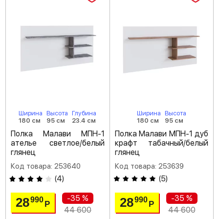
Ширина
Высота
Глубина
Ширина
Высота
180 см
95 см
23.4 см
180 см
95 см
Полка Малави МПН-1
Полка Малави МПН-1 дуб
ателье светлое/белый
крафт табачный/белый
глянец
глянец
Код товара: 253640
Код товара: 253639
(
4
)
(
5
)
-35 %
-35 %
28
28
990
990
Р
Р
44 600
44 600