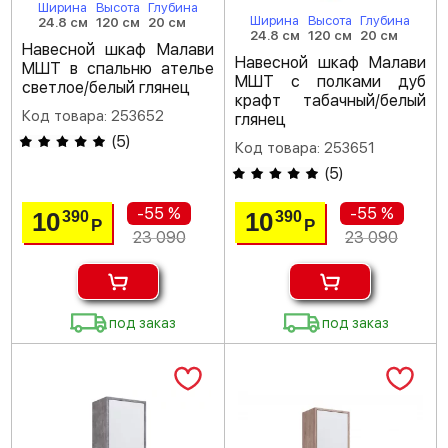
Ширина
Высота
Глубина
Ширина
Высота
Глубина
24.8 см
120 см
20 см
24.8 см
120 см
20 см
Навесной шкаф Малави
Навесной шкаф Малави
МШТ в спальню ателье
МШТ с полками дуб
светлое/белый глянец
крафт табачный/белый
Код товара: 253652
глянец
(
5
)
Код товара: 253651
(
5
)
-55 %
-55 %
10
10
390
390
Р
Р
23 090
23 090
под заказ
под заказ