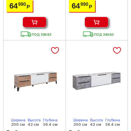
64
64
990
990
Р
Р
под заказ
под заказ
Ширина
Высота
Глубина
Ширина
Высота
Глубина
200 см
42 см
36.4 см
200 см
42 см
36.4 см