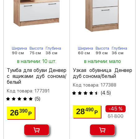
Ширина
Высота
Глубина
Ширина
Высота
Глубина
90 см
75 см
38 см
60 см
99 см
36 см
в наличии: 10 шт.
в наличии: мало
Тумба для обуви Денвер
Узкая обувница Денвер
с ящиками дуб сонома/
дуб сонома/белый
белый
Код товара: 177388
Код товара: 177391
(
4.5
)
(
5
)
-45 %
28
490
26
390
Р
Р
51 800