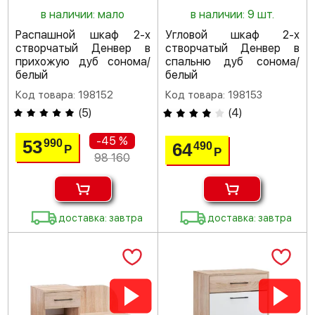
в наличии: мало
в наличии: 9 шт.
Распашной шкаф 2-х
Угловой шкаф 2-х
створчатый Денвер в
створчатый Денвер в
прихожую дуб сонома/
спальню дуб сонома/
белый
белый
Код товара: 198152
Код товара: 198153
(
5
)
(
4
)
-45 %
53
990
64
490
Р
Р
98 160
доставка: завтра
доставка: завтра