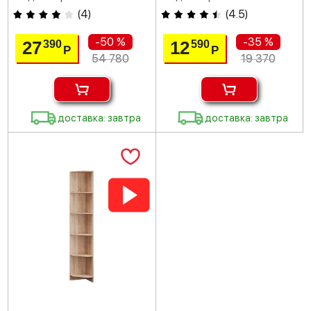
(
4
)
(
4.5
)
-50 %
-35 %
27
12
390
590
Р
Р
54 780
19 370
доставка: завтра
доставка: завтра