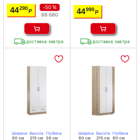
-50 %
44
290
44
990
Р
Р
88 580
доставка: завтра
доставка: завтра
Ширина
Высота
Глубина
Ширина
Высота
Глубина
80 см
215 см
38 см
80 см
215 см
80 см