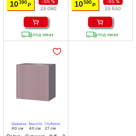
-55 %
-55 %
10
10
390
590
Р
Р
23 090
23 530
под заказ
под заказ
Ширина
Высота
Глубина
40 см
40 см
27 см