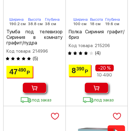
Ширина
Высота
Глубина
Ширина
Высота
Глубина
190.2 см
38.8 см
38 см
100 см
18 см
19.6 см
Тумба под телевизор
Полка Сириния графит/
Сириния в комнату
бриз
графит/пудра
Код товара: 215206
Код товара: 214996
(
4
)
(
5
)
-20 %
8
390
47
490
Р
Р
10 490
под заказ
под заказ