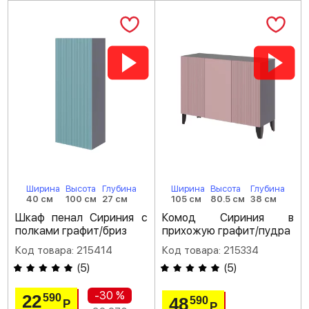
Ширина
Высота
Глубина
Ширина
Высота
Глубина
40 см
100 см
27 см
105 см
80.5 см
38 см
Шкаф пенал Сириния с
Комод Сириния в
полками графит/бриз
прихожую графит/пудра
Код товара: 215414
Код товара: 215334
(
5
)
(
5
)
-30 %
22
590
48
590
Р
Р