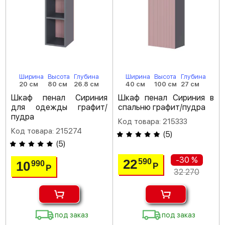
Ширина
Высота
Глубина
Ширина
Высота
Глубина
20 см
80 см
26.8 см
40 см
100 см
27 см
Шкаф пенал Сириния
Шкаф пенал Сириния в
для одежды графит/
спальню графит/пудра
пудра
Код товара: 215333
Код товара: 215274
(
5
)
(
5
)
-30 %
22
590
10
990
Р
Р
32 270
под заказ
под заказ