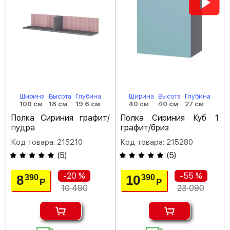
Ширина
Высота
Глубина
Ширина
Высота
Глубина
100 см
18 см
19.6 см
40 см
40 см
27 см
Полка Сириния графит/
Полка Сириния Куб 1
пудра
графит/бриз
Код товара: 215210
Код товара: 215280
(
5
)
(
5
)
-20 %
-55 %
8
10
390
390
Р
Р
10 490
23 090