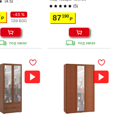
(
4.5
)
(
5
)
-45 %
0
87
190
Р
Р
139 800
под заказ
под заказ