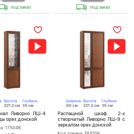
под заказ
под заказ
а
Высота
Глубина
Ширина
Высота
Глубина
221.2 см
35 см
90 см
221.2 см
35 см
нал Ливорно ЛШ-4
Распашной шкаф 2-х
ды орех донской
створчатый Ливорно ЛШ-9 с
зеркалом орех донской
а: 175046
Код товара: 184109