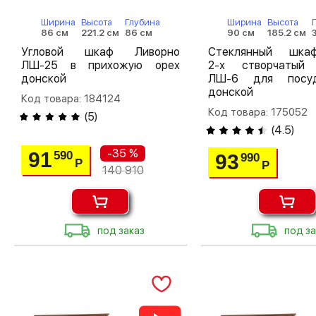
Ширина
Высота
Глубина
Ширина
Высота
86 см
221.2 см
86 см
90 см
185.2 см
Угловой шкаф Ливорно
Стеклянный шкаф
ЛШ-25 в прихожую орех
2-х створчатый
донской
ЛШ-6 для посу
донской
Код товара: 184124
Код товара: 175052
(
5
)
(
4.5
)
-35 %
91
590
93
990
Р
Р
140 910
под заказ
под за