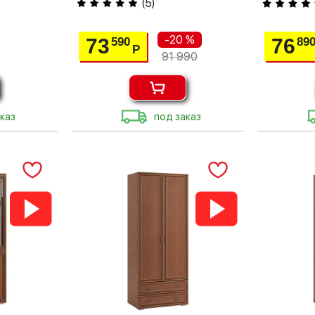
(
5
)
-20 %
73
76
590
89
Р
91 990
каз
под заказ