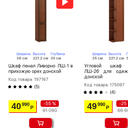
Ширина
Высота
Глубина
Ширина
Высота
36 см
221.2 см
35 см
35 см
221.2 см
Шкаф пенал Ливорно ЛШ-1 в
Угловой шкаф 
прихожую орех донской
ЛШ-26 для одеж
донской
Код товара: 197167
Код товара: 175097
(
5
)
(
4
)
-55 %
-25
40
49
990
990
Р
Р
91 090
66 6