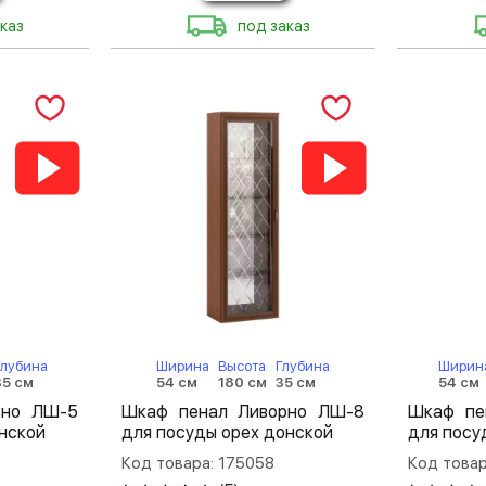
каз
под заказ
Глубина
Ширина
Высота
Глубина
Ширин
35 см
54 см
180 см
35 см
54 см
рно ЛШ-5
Шкаф пенал Ливорно ЛШ-8
Шкаф пе
нской
для посуды орех донской
для посу
Код товара: 175058
Код товар