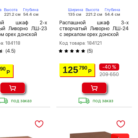
а
Высота
Глубина
Ширина
Высота
Глубина
221.2 см
54.4 см
135 см
221.2 см
54.4 см
шной шкаф 2-х
Распашной шкаф 3-х
тый Ливорно ЛШ-23
створчатый Ливорно ЛШ-24
ом орех донской
с зеркалом орех донской
а: 184118
Код товара: 184121
(
4.5
)
(
5
)
-40 %
125
790
290
Р
Р
209 650
под заказ
под заказ