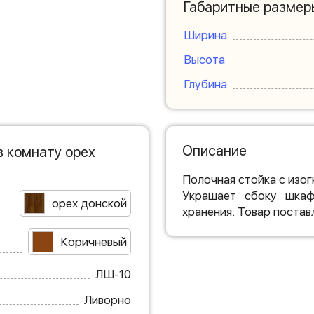
Габаритные размер
Ширина
Высота
Глубина
Описание
 комнату орех
Полочная стойка с изо
Украшает сбоку шкаф
орех донской
хранения. Товар постав
Коричневый
ЛШ-10
Ливорно