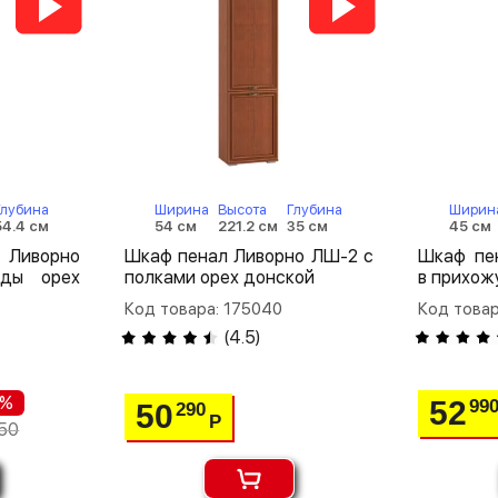
Глубина
Ширина
Высота
Глубина
Ширин
54.4 см
54 см
221.2 см
35 см
45 см
Ливорно
Шкаф пенал Ливорно ЛШ-2 с
Шкаф пе
ды орех
полками орех донской
в прихож
Код товара: 175040
Код товар
(
4.5
)
 %
52
99
50
290
Р
50