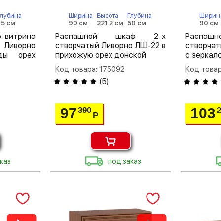
Глубина
Ширина
Высота
Глубина
Ширин
35 см
90 см
221.2 см
50 см
90 см
-витрина
Распашной шкаф 2-х
Распа
 Ливорно
створчатый Ливорно ЛШ-22 в
створча
ды орех
прихожую орех донской
с зеркал
Код товара: 175092
Код товар
(
5
)
97
103
390
Р
каз
под заказ