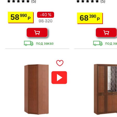
(
5
)
(
5
)
-40 %
58
990
68
390
Р
Р
98 320
под заказ
под за