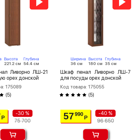
а
Высота
Глубина
Ширина
Высота
Глубина
221.2 см
54.4 см
36 см
180 см
35 см
нал Ливорно ЛШ-21
Шкаф пенал Ливорно ЛШ-7
ую орех донской
для посуды орех донской
а: 175089
Код товара: 175055
(
5
)
(
5
)
-30 %
-40 %
57
0
990
Р
Р
75 700
96 650