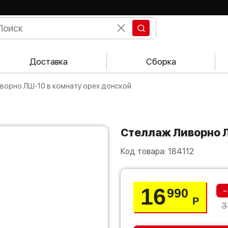
Доставка
Сборка
иворно ЛШ-10 в комнату орех донской
Стеллаж Ливорно 
Код товара:
184112
16
-
990
Р
3