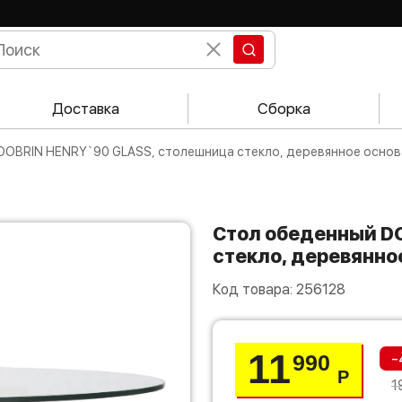
Доставка
Сборка
 DOBRIN HENRY`90 GLASS, столешница стекло, деревянное осно
Стол обеденный DOBRIN HENRY`90 GLASS, столешница
стекло, деревянно
Код товара:
256128
11
-
990
Р
1