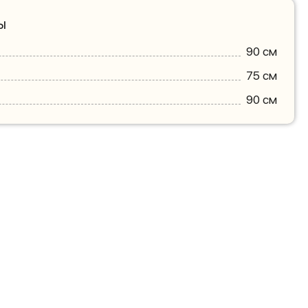
ы
90 см
75 см
90 см