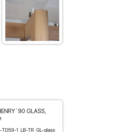
HENRY`90 GLASS,
е
-TD59-1_LB-TR_GL-glass