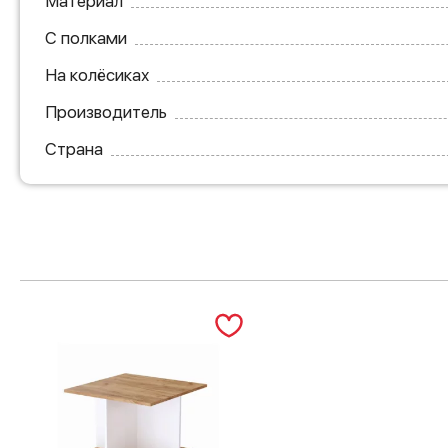
Материал
С полками
На колёсиках
Производитель
Страна