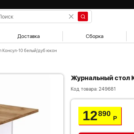
Доставка
Сборка
л Консул-10 белый/дуб юкон
Журнальный стол
Код товара:
249681
12
890
Р