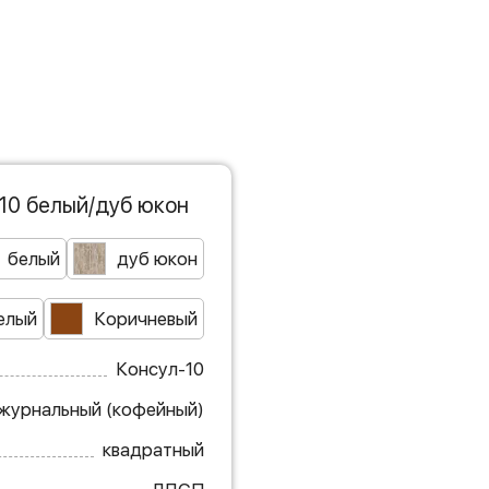
10 белый/дуб юкон
белый
дуб юкон
елый
Коричневый
Консул-10
журнальный (кофейный)
квадратный