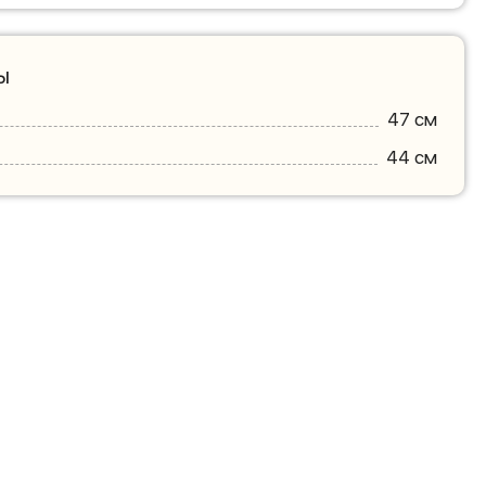
ы
47 см
44 см