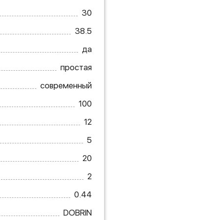
30
38.5
да
простая
современный
100
12
5
20
2
0.44
DOBRIN