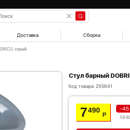
Доставка
Сборка
 DISCO, серый
Стул барный DOBR
Код товара:
255841
7
-45
490
Р
13 6