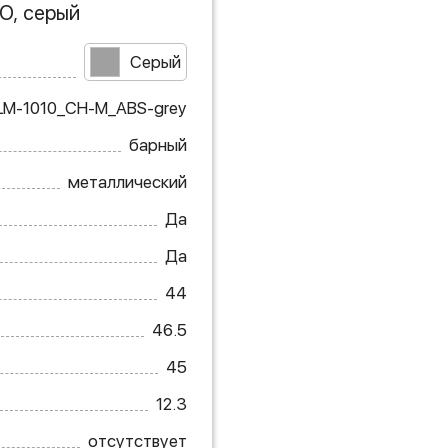
O, серый
Серый
LM-1010_CH-M_ABS-grey
барный
металлический
Да
Да
44
46.5
45
12.3
отсутствует