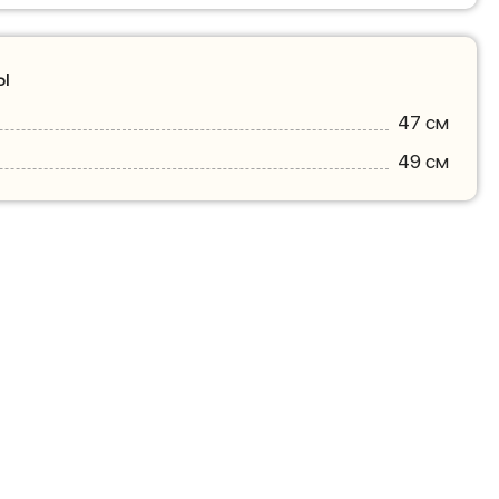
ы
47 см
49 см