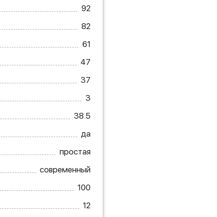
92
82
61
47
37
3
38.5
да
простая
современный
100
12