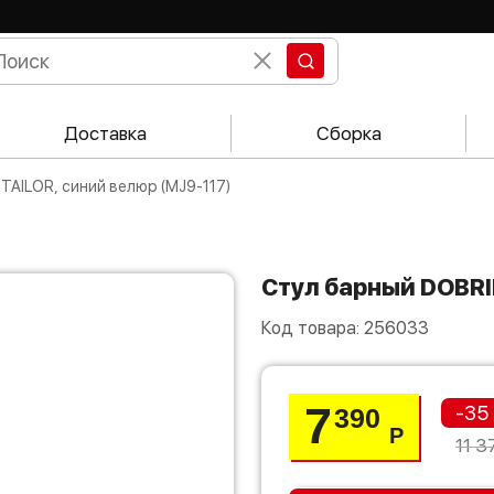
Доставка
Сборка
 TAILOR, синий велюр (MJ9-117)
Стул барный DOBRI
Код товара:
256033
7
-35
390
Р
11 3