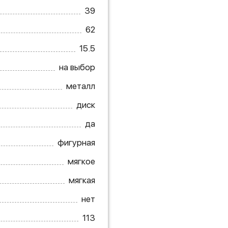
39
62
15.5
на выбор
металл
диск
да
фигурная
мягкое
мягкая
нет
113