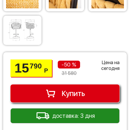
Цена на
15
-50 %
790
сегодня
Р
31 580
Купить
доставка: 3 дня