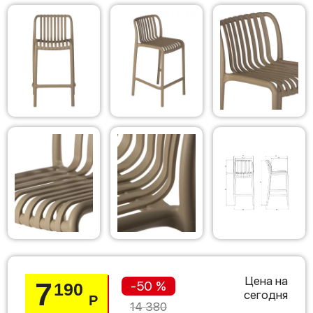
Цена на
7
-50 %
190
сегодня
Р
14 380