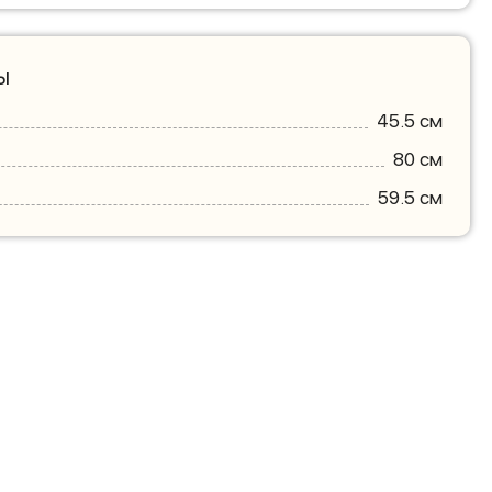
ы
45.5 см
80 см
59.5 см