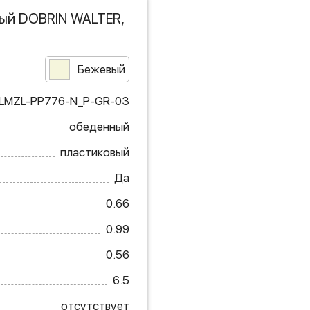
ый DOBRIN WALTER,
Бежевый
LMZL-PP776-N_P-GR-03
обеденный
пластиковый
Да
0.66
0.99
0.56
6.5
отсутствует