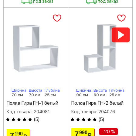
под заказ
под заказ
Ширина
Высота
Глубина
Ширина
Высота
Глубина
70 см
70 см
25 см
90 см
60 см
25 см
Полка Гира ГН-1 белый
Полка Гира ГН-2 белый
Код товара: 204081
Код товара: 204076
(
5
)
(
5
)
-20 %
7
990
7
190
Р