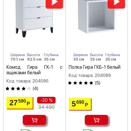
Ширина
Высота
Глубина
Ширина
Высота
Глубина
70.1 см
82.5 см
35 см
35 см
35 см
25 см
Комод Гира ГК-1 с
Полка Гира ГКБ-1 белый
ящиками белый
Код товара: 204089
Код товара: 204095
(
5
)
(
4
)
-20 %
27
590
5
690
Р
Р
34 490