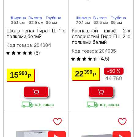
Ширина
Высота
Глубина
Ширина
Высота
Глубина
35.1 см
82.5 см
35 см
70.1 см
82.5 см
35 см
Шкаф пенал Гира ГШ-1 с
Распашной шкаф 2-х
полками белый
створчатый Гира ГШ-2 с
полками белый
Код товара: 204084
Код товара: 204085
(
5
)
(
4.5
)
-50 %
22
390
15
990
Р
Р
44 780
под заказ
под заказ