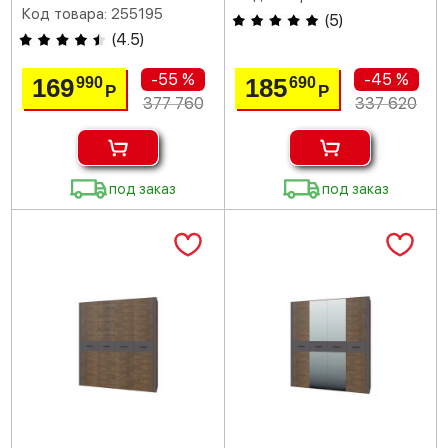
Код товара: 255195
(
5
)
(
4.5
)
-55 %
-45 %
169
185
990
690
Р
Р
377 760
337 620
под заказ
под заказ