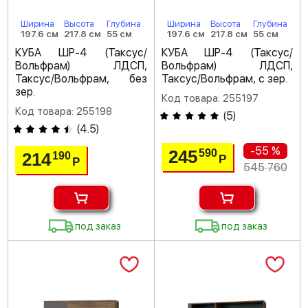
Ширина
Высота
Глубина
Ширина
Высота
Глубина
197.6 см
217.8 см
55 см
197.6 см
217.8 см
55 см
КУБА ШР-4 (Таксус/
КУБА ШР-4 (Таксус/
Вольфрам) ЛДСП,
Вольфрам) ЛДСП,
Таксус/Вольфрам, без
Таксус/Вольфрам, с зер.
зер.
Код товара: 255197
Код товара: 255198
(
5
)
(
4.5
)
-55 %
245
590
214
190
Р
Р
545 760
под заказ
под заказ