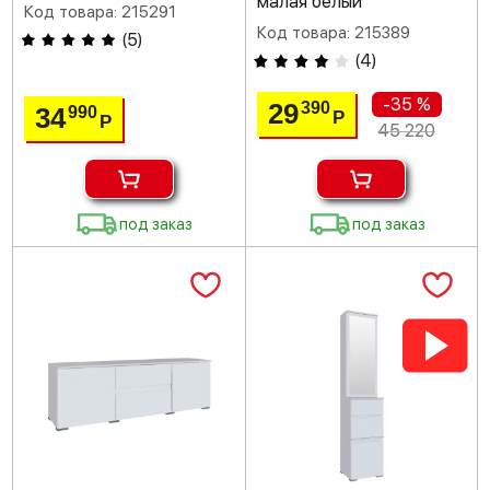
малая белый
Код товара: 215291
Код товара: 215389
(
5
)
(
4
)
-35 %
29
390
34
990
Р
Р
45 220
под заказ
под заказ