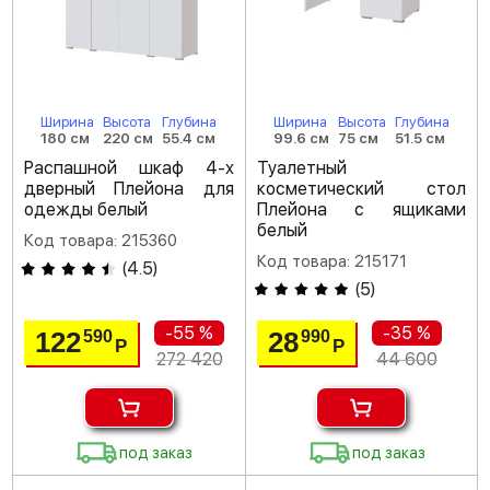
Ширина
Высота
Глубина
Ширина
Высота
Глубина
180 см
220 см
55.4 см
99.6 см
75 см
51.5 см
Распашной шкаф 4-х
Туалетный
дверный Плейона для
косметический стол
одежды белый
Плейона с ящиками
белый
Код товара: 215360
Код товара: 215171
(
4.5
)
(
5
)
-55 %
-35 %
122
28
590
990
Р
Р
272 420
44 600
под заказ
под заказ