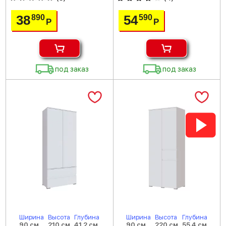
38
54
890
590
Р
Р
под заказ
под заказ
Ширина
Высота
Глубина
Ширина
Высота
Глубина
90 см
210 см
41.2 см
90 см
220 см
55.4 см