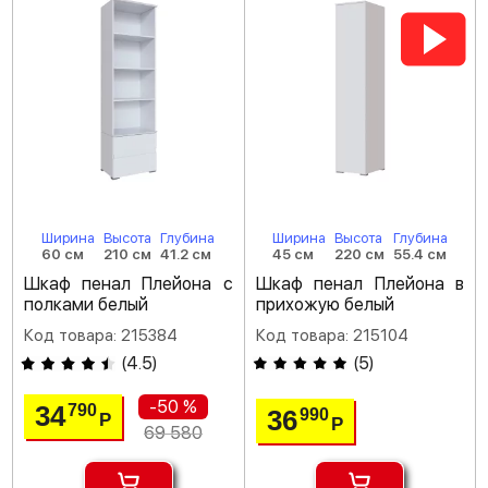
Ширина
Высота
Глубина
Ширина
Высота
Глубина
60 см
210 см
41.2 см
45 см
220 см
55.4 см
Шкаф пенал Плейона с
Шкаф пенал Плейона в
полками белый
прихожую белый
Код товара: 215384
Код товара: 215104
(
4.5
)
(
5
)
-50 %
34
790
36
990
Р
Р
69 580