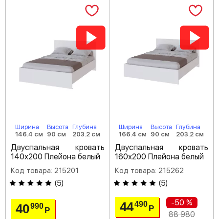
Ширина
Высота
Глубина
Ширина
Высота
Глубина
146.4 см
90 см
203.2 см
166.4 см
90 см
203.2 см
Двуспальная кровать
Двуспальная кровать
140х200 Плейона белый
160х200 Плейона белый
Код товара: 215201
Код товара: 215262
(
5
)
(
5
)
-50 %
44
490
40
990
Р
Р
88 980