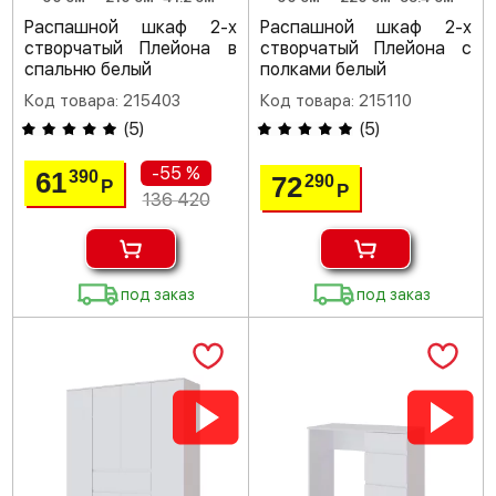
Распашной шкаф 2-х
Распашной шкаф 2-х
створчатый Плейона в
створчатый Плейона с
спальню белый
полками белый
Код товара: 215403
Код товара: 215110
(
5
)
(
5
)
-55 %
61
390
72
290
Р
Р
136 420
под заказ
под заказ