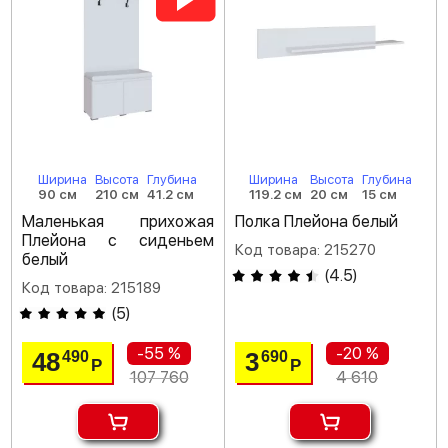
Ширина
Высота
Глубина
Ширина
Высота
Глубина
90 см
210 см
41.2 см
119.2 см
20 см
15 см
Маленькая прихожая
Полка Плейона белый
Плейона с сиденьем
Код товара: 215270
белый
(
4.5
)
Код товара: 215189
(
5
)
-55 %
-20 %
48
3
490
690
Р
Р
107 760
4 610