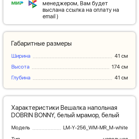
менеджером, Вам будет
выслана ссылка на оплату на
email )
Габаритные размеры
Ширина
41 см
Высота
174 см
Глубина
41 см
Характеристики Вешалка напольная
DOBRIN BONNY, белый мрамор, белый
Модель
LM-Y-256_WM-MR_M-white
Тип
напольная