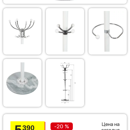
Цена на
5
-20 %
390
сегодня