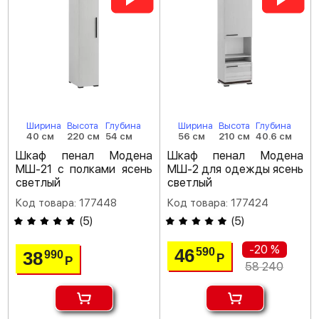
Ширина
Высота
Глубина
Ширина
Высота
Глубина
40 см
220 см
54 см
56 см
210 см
40.6 см
Шкаф пенал Модена
Шкаф пенал Модена
МШ-21 с полками ясень
МШ-2 для одежды ясень
светлый
светлый
Код товара: 177448
Код товара: 177424
(
5
)
(
5
)
-20 %
46
590
38
990
Р
Р
58 240