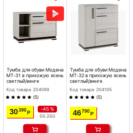
Тумба для обуви Модена
Тумба для обуви Модена
МТ-31 в прихожую ясень
МТ-32 в прихожую ясень
светлый/венге
светлый/венге
Код товара: 204099
Код товара: 204105
(
5
)
(
5
)
-45 %
30
390
46
790
Р
Р
55 250