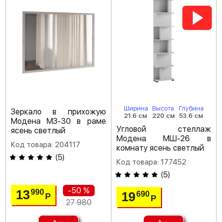
Ширина
Высота
Глубина
Зеркало в прихожую
21.6 см
220 см
53.6 см
Модена МЗ-30 в раме
Угловой стеллаж
ясень светлый
Модена МШ-26 в
Код товара: 204117
комнату ясень светлый
(
5
)
Код товара: 177452
(
5
)
-50 %
13
990
19
690
Р
Р
27 980