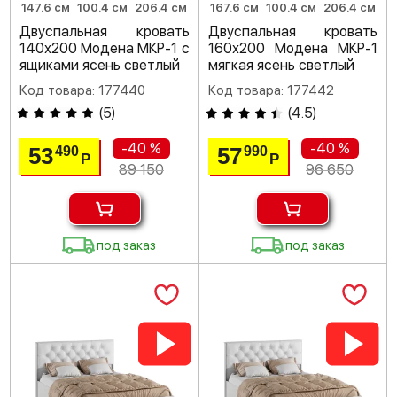
147.6 см
100.4 см
206.4 см
167.6 см
100.4 см
206.4 см
Двуспальная кровать
Двуспальная кровать
140х200 Модена МКР-1 с
160х200 Модена МКР-1
ящиками ясень светлый
мягкая ясень светлый
Код товара: 177440
Код товара: 177442
(
5
)
(
4.5
)
-40 %
-40 %
53
57
490
990
Р
Р
89 150
96 650
под заказ
под заказ