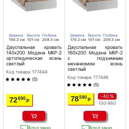
Ширина
Высота
Глубина
Ширина
Высота
Глубина
154.2 см
101 см
208.3 см
174.2 см
101 см
208.3 см
Двуспальная кровать
Двуспальная кровать
140х200 Модена МКР-2
160х200 Модена МКР-2
ортопедическая ясень
с подъемным
светлый
механизмом ясень
светлый
Код товара: 177444
Код товара: 177446
(
5
)
(
5
)
-40 %
78
590
72
690
Р
Р
130 980
под заказ
под заказ