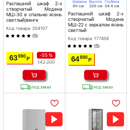
Ширина
Высота
Глубина
Распашной шкаф 2-х
80 см
220 см
54.4 см
створчатый Модена
Распашной шкаф 2-х
МШ-30 в спальню ясень
створчатый Модена
светлый/венге
МШ-22 с зеркалом ясень
Код товара: 204107
светлый
(
5
)
Код товара: 177456
(
5
)
-55 %
63
990
64
890
Р
Р
142 200
под заказ
под заказ