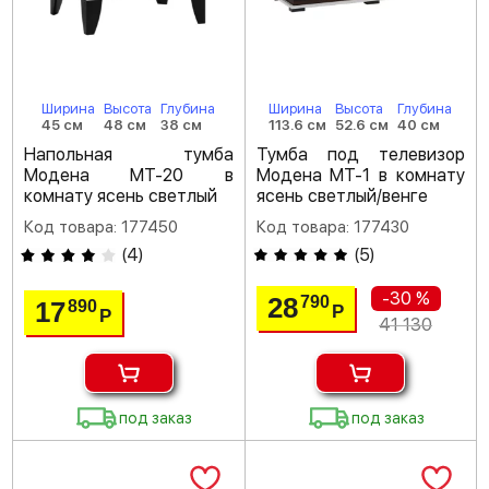
Ширина
Высота
Глубина
Ширина
Высота
Глубина
45 см
48 см
38 см
113.6 см
52.6 см
40 см
Напольная тумба
Тумба под телевизор
Модена МТ-20 в
Модена МТ-1 в комнату
комнату ясень светлый
ясень светлый/венге
Код товара: 177450
Код товара: 177430
(
4
)
(
5
)
-30 %
28
790
17
890
Р
Р
41 130
под заказ
под заказ