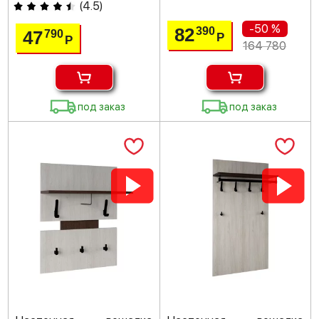
(
4.5
)
-50 %
82
390
47
790
Р
Р
164 780
под заказ
под заказ