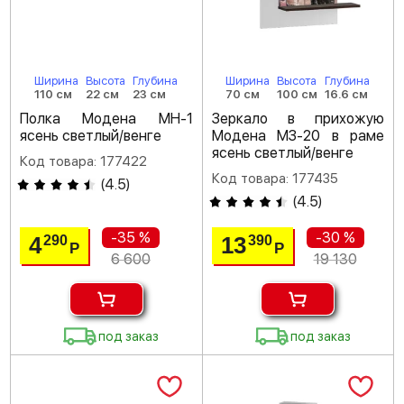
Ширина
Высота
Глубина
Ширина
Высота
Глубина
110 см
22 см
23 см
70 см
100 см
16.6 см
Полка Модена МН-1
Зеркало в прихожую
ясень светлый/венге
Модена МЗ-20 в раме
ясень светлый/венге
Код товара: 177422
Код товара: 177435
(
4.5
)
(
4.5
)
-35 %
-30 %
4
13
290
390
Р
Р
6 600
19 130
под заказ
под заказ