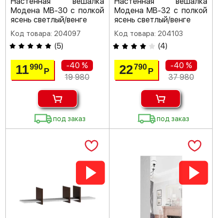
Настенная вешалка
Настенная вешалка
Модена МВ-30 с полкой
Модена МВ-32 с полкой
ясень светлый/венге
ясень светлый/венге
Код товара: 204097
Код товара: 204103
(
5
)
(
4
)
-40 %
-40 %
11
22
990
790
Р
Р
19 980
37 980
под заказ
под заказ