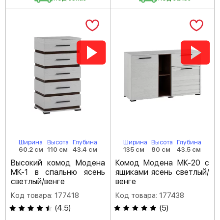
Ширина
Высота
Глубина
Ширина
Высота
Глубина
60.2 см
110 см
43.4 см
135 см
80 см
43.5 см
Высокий комод Модена
Комод Модена МК-20 с
МК-1 в спальню ясень
ящиками ясень светлый/
светлый/венге
венге
Код товара: 177418
Код товара: 177438
(
4.5
)
(
5
)