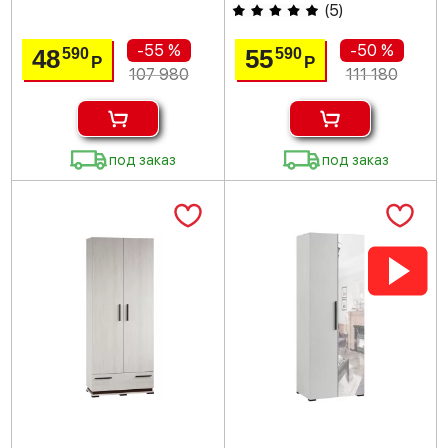
(
5
)
-55 %
-50 %
48
55
590
590
Р
Р
107 980
111 180
под заказ
под заказ