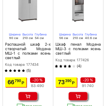
Ширина
Высота
Глубина
Ширина
Высота
Глубина
90 см
210 см
54 см
56 см
210 см
40.6 см
Распашной шкаф 2-х
Шкаф пенал Модена
створчатый Модена
МШ-3 с полками ясень
МШ-1 с полками ясень
светлый
светлый
Код товара: 177426
Код товара: 177434
(
4
)
(
5
)
-20 %
-20 %
66
73
790
390
Р
Р
83 490
91 740