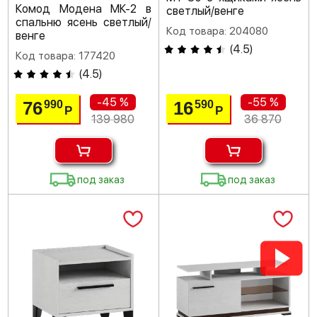
Комод Модена МК-2 в
светлый/венге
спальню ясень светлый/
Код товара: 204080
венге
(
4.5
)
Код товара: 177420
(
4.5
)
-45 %
-55 %
76
16
990
590
Р
Р
139 980
36 870
под заказ
под заказ