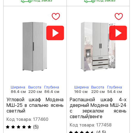
под заказ
под заказ
Ширина
Высота
Глубина
Ширина
Высота
Глубина
86.4 см
220 см
86.4 см
160 см
220 см
54.4 см
Угловой шкаф Модена
Распашной шкаф 4-х
МШ-25 в спальню ясень
дверный Модена МШ-24
светлый
с зеркалом ясень
светлый/венге
Код товара: 177460
Код товара: 177458
(
5
)
(
4.5
)