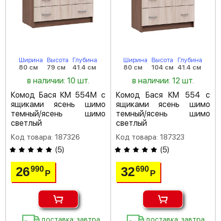
Ширина
Высота
Глубина
Ширина
Высота
Глубина
80 см
79 см
41.4 см
80 см
104 см
41.4 см
в наличии: 10 шт.
в наличии: 12 шт.
Комод Бася КМ 554М с
Комод Бася КМ 554 с
ящиками ясень шимо
ящиками ясень шимо
темный/ясень шимо
темный/ясень шимо
светлый
светлый
Код товара: 187326
Код товара: 187323
(
5
)
(
5
)
26
32
990
690
Р
Р
доставка: завтра
доставка: завтра