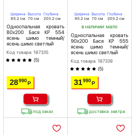
Ширина
Высота
Глубина
Ширина
Высота
Глубина
85.2 см
70 см
203.2 см
95.2 см
70 см
203.2 см
Односпальная кровать
в наличии: мало
80х200 Бася КР 554
Односпальная кровать
ясень шимо темный/
90х200 Бася КР 555
ясень шимо светлый
ясень шимо темный/
Код товара: 187335
ясень шимо светлый
(
5
)
Код товара: 187338
(
5
)
28
31
990
990
Р
Р
под заказ
доставка: завтра