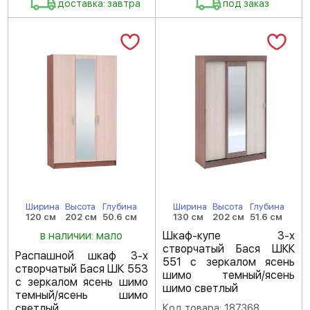
доставка: завтра
под заказ
Ширина
Высота
Глубина
Ширина
Высота
Глубина
120 см
202 см
50.6 см
130 см
202 см
51.6 см
в наличии: мало
Шкаф-купе 3-х
створчатый Бася ШКК
Распашной шкаф 3-х
551 с зеркалом ясень
створчатый Бася ШК 553
шимо темный/ясень
с зеркалом ясень шимо
шимо светлый
темный/ясень шимо
светлый
Код товара: 187368