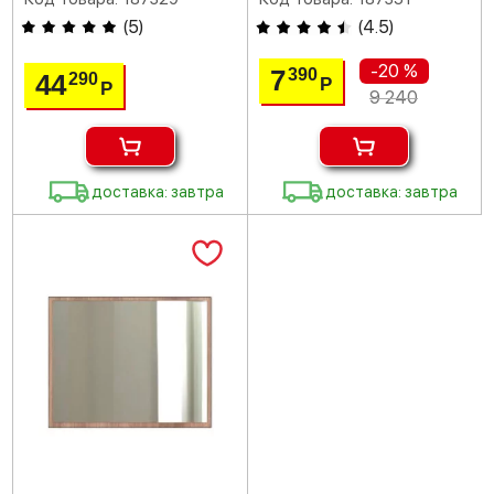
(
5
)
(
4.5
)
-20 %
7
390
44
290
Р
Р
9 240
доставка: завтра
доставка: завтра