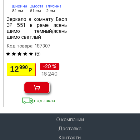
Ширина
Высота
Глубина
81 см
61 см
2 см
Зеркало в комнату Бася
ЗР 551 в раме ясень
шимо темный/ясень
шимо светлый
Код товара: 187307
(
5
)
-20 %
12
990
Р
16 240
под заказ
О компании
Доставка
Контакты