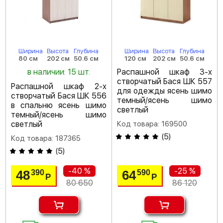
Ширина
Высота
Глубина
Ширина
Высота
Глубина
80 см
202 см
50.6 см
120 см
202 см
50.6 см
в наличии: 15 шт.
Распашной шкаф 3-х
створчатый Бася ШК 557
Распашной шкаф 2-х
для одежды ясень шимо
створчатый Бася ШК 556
темный/ясень шимо
в спальню ясень шимо
светлый
темный/ясень шимо
светлый
Код товара: 169500
(
5
)
Код товара: 187365
(
5
)
-40 %
-25 %
48
64
390
590
Р
Р
80 650
86 120