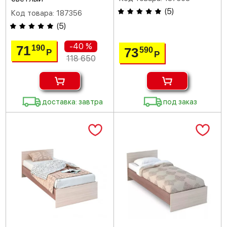
(
5
)
Код товара: 187356
(
5
)
-40 %
71
190
73
590
Р
Р
118 650
доставка: завтра
под заказ