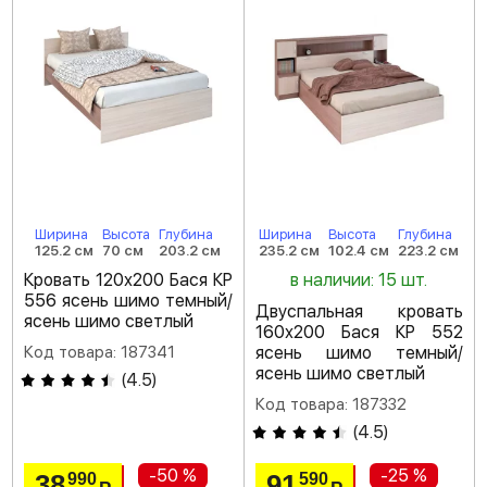
Ширина
Высота
Глубина
Ширина
Высота
Глубина
125.2 см
70 см
203.2 см
235.2 см
102.4 см
223.2 см
Кровать 120х200 Бася КР
в наличии: 15 шт.
556 ясень шимо темный/
Двуспальная кровать
ясень шимо светлый
160х200 Бася КР 552
Код товара: 187341
ясень шимо темный/
ясень шимо светлый
(
4.5
)
Код товара: 187332
(
4.5
)
-50 %
-25 %
38
91
990
590