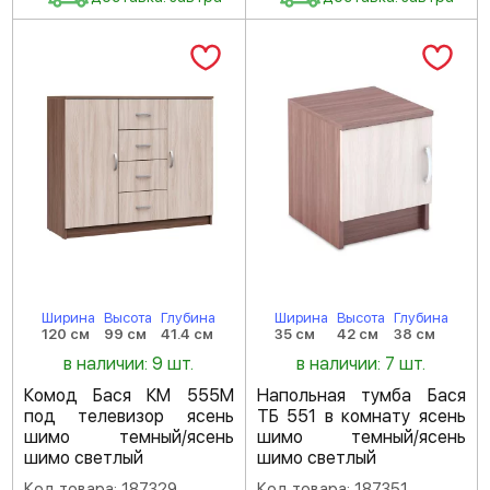
Ширина
Высота
Глубина
Ширина
Высота
Глубина
120 см
99 см
41.4 см
35 см
42 см
38 см
в наличии: 9 шт.
в наличии: 7 шт.
Комод Бася КМ 555М
Напольная тумба Бася
под телевизор ясень
ТБ 551 в комнату ясень
шимо темный/ясень
шимо темный/ясень
шимо светлый
шимо светлый
Код товара: 187329
Код товара: 187351