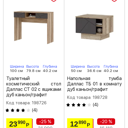
Ширина
Высота
Глубина
Ширина
Высота
Глубина
100 см
79.8 см
40.2 см
50 см
36.6 см
40.2 см
Туалетный
Напольная тумба
косметический стол
Даллас ТБ 01 в комнату
Даллас СТ 02 с ящиками
дуб каньон/графит
дуб каньон/графит
Код товара: 198728
Код товара: 198726
(
4
)
(
4
)
-25 %
-20 %
23
12
990
890
Р
Р