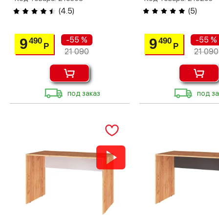
(
4.5
)
(
5
)
-55 %
-55 %
9
9
490
490
Р
Р
21 090
21 090
под заказ
под за