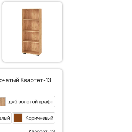
рчатый Квартет-13
дуб золотой крафт
елый
Коричневый
Квартет-13