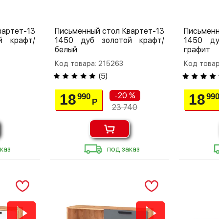
вартет-13
Письменный стол Квартет-13
Письменн
й крафт/
1450 дуб золотой крафт/
1450 ду
белый
графит
Код товара: 215263
Код товар
(
5
)
-20 %
18
18
990
99
Р
23 740
каз
под заказ