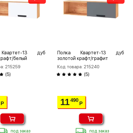
Квартет-13 дуб
Полка Квартет-13 дуб
крафт/белый
золотой крафт/графит
а: 215259
Код товара: 215240
(
5
)
(
5
)
11
490
Р
Р
под заказ
под заказ