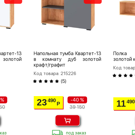
вартет-13
Напольная тумба Квартет-13
Полка 
золотой
в комнату дуб золотой
золотой 
крафт/графит
Код товар
Код товара: 215226
(
5
)
 %
-40 %
23
490
11
490
Р
50
39 150
каз
под заказ