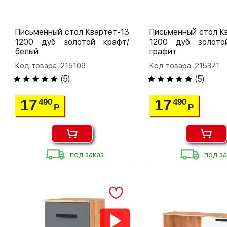
Письменный стол Квартет-13
Письменный стол К
1200 дуб золотой крафт/
1200 дуб золото
белый
графит
Код товара: 215109
Код товара: 215371
(
5
)
(
5
)
17
17
490
490
Р
Р
под заказ
под за