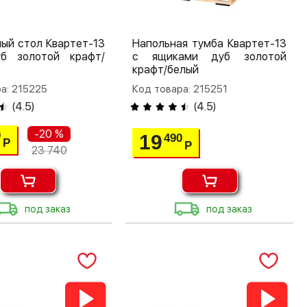
ый стол Квартет-13
Напольная тумба Квартет-13
б золотой крафт/
с ящиками дуб золотой
крафт/белый
а: 215225
Код товара: 215251
(
4.5
)
(
4.5
)
-20 %
0
19
490
Р
Р
23 740
под заказ
под заказ