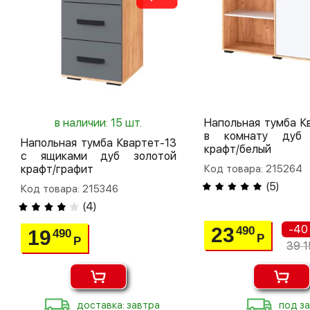
в наличии: 15 шт.
Напольная тумба К
в комнату дуб 
Напольная тумба Квартет-13
крафт/белый
с ящиками дуб золотой
крафт/графит
Код товара: 215264
(
5
)
Код товара: 215346
(
4
)
-40
23
490
19
490
Р
Р
39 1
доставка: завтра
под за