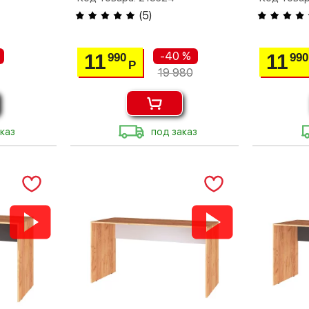
(
5
)
-40 %
11
11
990
990
Р
19 980
каз
под заказ