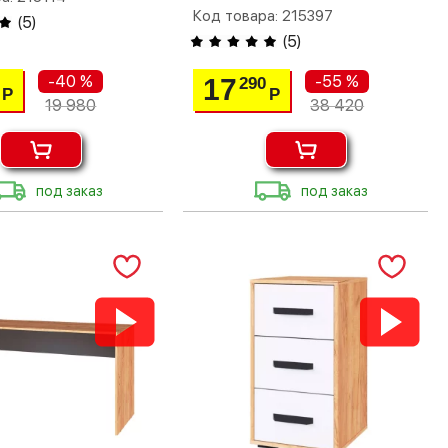
Код товара: 215397
(
5
)
(
5
)
-40 %
-55 %
17
290
Р
Р
19 980
38 420
под заказ
под заказ