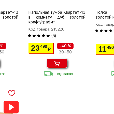
вартет-13
Напольная тумба Квартет-13
Полка 
золотой
в комнату дуб золотой
золотой 
крафт/графит
Код товар
Код товара: 215226
(
5
)
 %
-40 %
23
490
11
490
Р
50
39 150
каз
под заказ