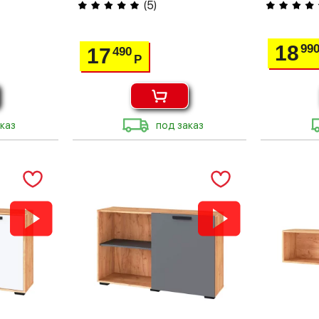
(
5
)
18
99
17
490
Р
каз
под заказ