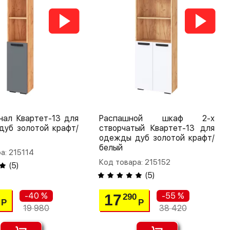
нал Квартет-13 для
Распашной шкаф 2-х
дуб золотой крафт/
створчатый Квартет-13 для
одежды дуб золотой крафт/
белый
а: 215114
Код товара: 215152
(
5
)
(
5
)
-40 %
-55 %
17
290
Р
Р
19 980
38 420