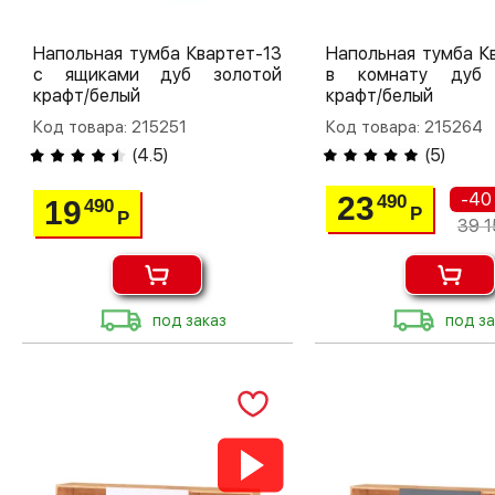
Напольная тумба Квартет-13
Напольная тумба К
с ящиками дуб золотой
в комнату дуб 
крафт/белый
крафт/белый
Код товара: 215251
Код товара: 215264
(
4.5
)
(
5
)
-40
23
490
19
490
Р
Р
39 1
под заказ
под за