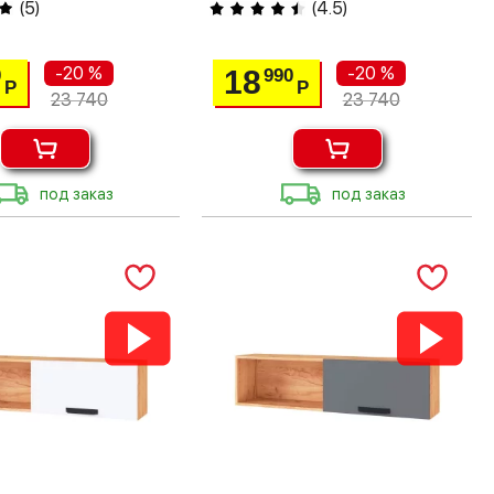
(
5
)
(
4.5
)
-20 %
-20 %
18
0
990
Р
Р
23 740
23 740
под заказ
под заказ