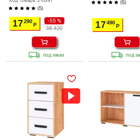
Код товара: 215397
(
5
)
(
5
)
-55 %
17
290
17
490
Р
Р
38 420
под заказ
под за