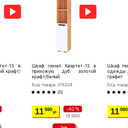
тет-13 в
Шкаф пенал Квартет-13 в
Шкаф пе
ой крафт/
прихожую дуб золотой
одежды 
крафт/белый
графит
Код товара: 215324
Код товар
(
5
)
-40 %
11
11
990
990
Р
19 980