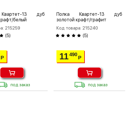
Квартет-13 дуб
Полка Квартет-13 дуб
крафт/белый
золотой крафт/графит
а: 215259
Код товара: 215240
(
5
)
(
5
)
11
490
Р
Р
под заказ
под заказ