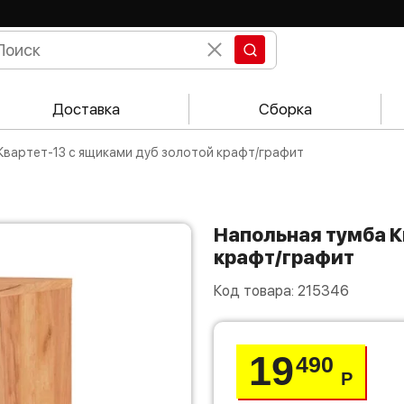
Доставка
Сборка
 Квартет-13 с ящиками дуб золотой крафт/графит
Напольная тумба Квартет-13 с ящиками дуб золотой
крафт/графит
Код товара:
215346
19
490
Р