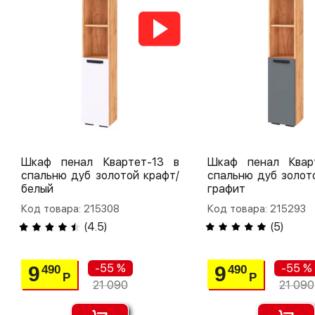
Шкаф пенал Квартет-13 в
Шкаф пенал Квар
спальню дуб золотой крафт/
спальню дуб золот
белый
графит
Код товара: 215308
Код товара: 215293
(
4.5
)
(
5
)
-55 %
-55 %
9
9
490
490
Р
Р
21 090
21 090