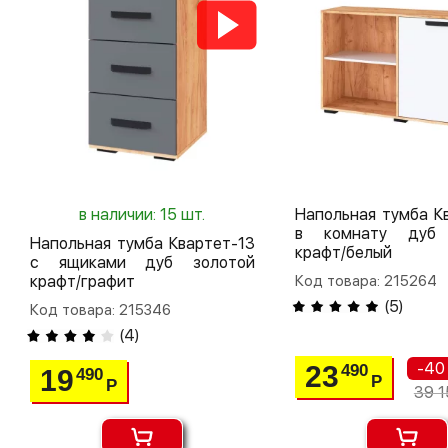
в наличии: 15 шт.
Напольная тумба К
в комнату дуб 
Напольная тумба Квартет-13
крафт/белый
с ящиками дуб золотой
крафт/графит
Код товара: 215264
(
5
)
Код товара: 215346
(
4
)
-40
23
490
19
490
Р
Р
39 1