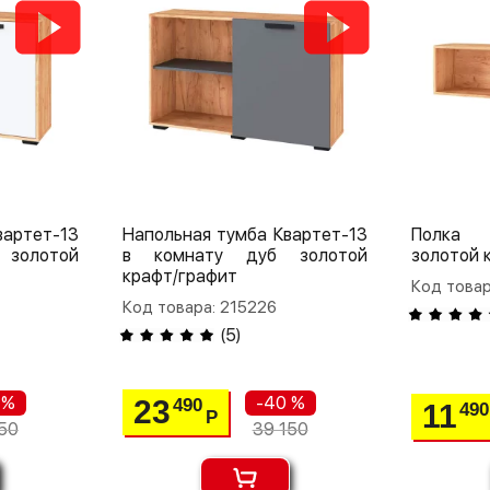
вартет-13
Напольная тумба Квартет-13
Полка 
золотой
в комнату дуб золотой
золотой 
крафт/графит
Код товар
Код товара: 215226
(
5
)
 %
-40 %
23
490
11
490
Р
50
39 150