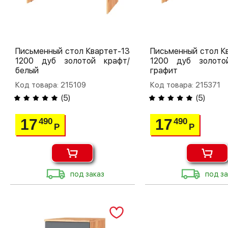
Письменный стол Квартет-13
Письменный стол К
1200 дуб золотой крафт/
1200 дуб золото
белый
графит
Код товара: 215109
Код товара: 215371
(
5
)
(
5
)
17
17
490
490
Р
Р
под заказ
под за