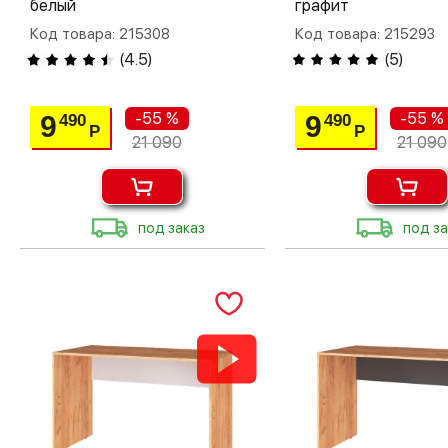
белый
графит
Код товара: 215308
Код товара: 215293
(
4.5
)
(
5
)
-55 %
-55 %
9
9
490
490
Р
Р
21 090
21 090
под заказ
под за