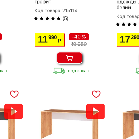
графит
одежды 
белый
Код товара: 215114
Код товар
(
5
)
-40 %
11
17
990
29
Р
19 980
каз
под заказ