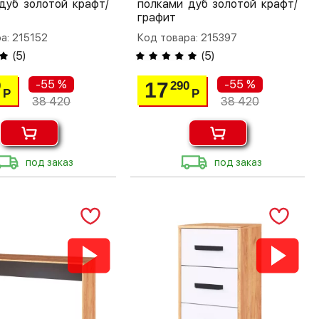
дуб золотой крафт/
полками дуб золотой крафт/
графит
а: 215152
Код товара: 215397
(
5
)
(
5
)
-55 %
-55 %
17
0
290
Р
Р
38 420
38 420
под заказ
под заказ