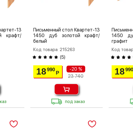
вартет-13
Письменный стол Квартет-13
Письменн
й крафт/
1450 дуб золотой крафт/
1450 ду
белый
графит
Код товара: 215263
Код товар
(
5
)
-20 %
18
18
990
99
Р
23 740
каз
под заказ