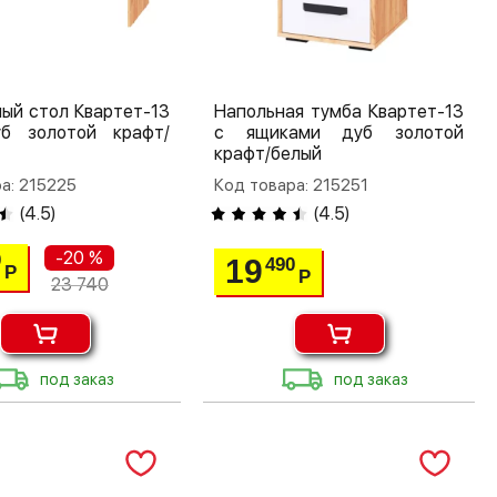
ый стол Квартет-13
Напольная тумба Квартет-13
б золотой крафт/
с ящиками дуб золотой
крафт/белый
а: 215225
Код товара: 215251
(
4.5
)
(
4.5
)
-20 %
0
19
490
Р
Р
23 740
под заказ
под заказ