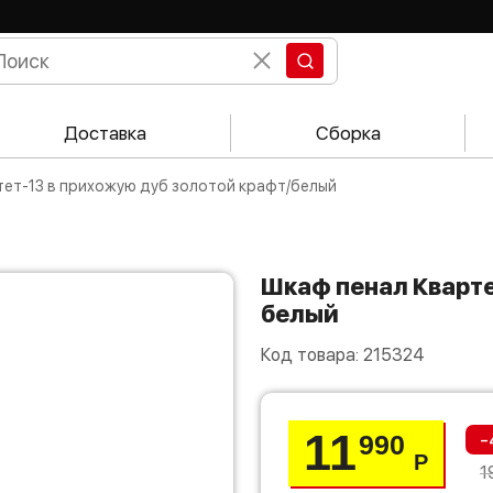
Доставка
Сборка
ртет-13 в прихожую дуб золотой крафт/белый
Шкаф пенал Квартет-13 в прихожую дуб золотой крафт/
белый
Код товара:
215324
11
-
990
Р
1