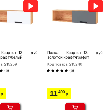
Квартет-13 дуб
Полка Квартет-13 дуб
крафт/белый
золотой крафт/графит
а: 215259
Код товара: 215240
(
5
)
(
5
)
11
490
Р
Р